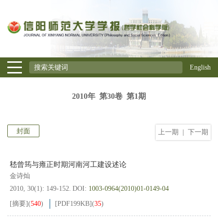
English
2010年 第30卷 第1期
封面
上一期
|
下一期
嵇曾筠与雍正时期河南河工建设述论
金诗灿
2010, 30(1): 149-152.
DOI:
1003-0964(2010)01-0149-04
[摘要]
(
540
)
[PDF
199KB
]
(
35
)