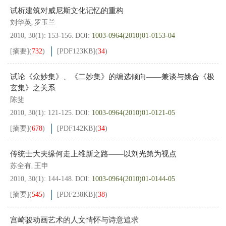
试析建筑对威尼斯文化记忆的重构
刘华英
罗玉兰
,
2010, 30(1): 153-156.
DOI:
1003-0964(2010)01-0153-04
[摘要]
(
732
)
[PDF
123KB
]
(
34
)
试论《众妙集》、《二妙集》的编选倾向——兼谈与姚合《极
玄集》之关系
陈斐
2010, 30(1): 121-125.
DOI:
1003-0964(2010)01-0121-05
[摘要]
(
678
)
[PDF
142KB
]
(
34
)
传统士大夫缘何走上维新之路——以刘光第为视点
苏全有
王申
,
2010, 30(1): 144-148.
DOI:
1003-0964(2010)01-0144-05
[摘要]
(
545
)
[PDF
238KB
]
(
38
)
宫崎骏动画艺术的人文情怀与诗意追求