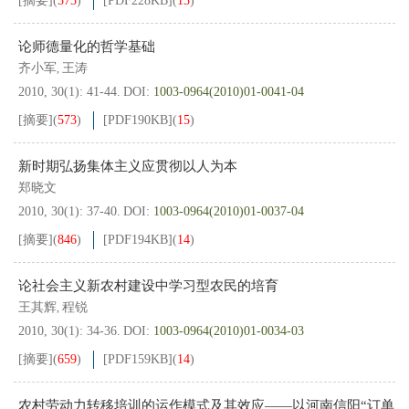
[摘要]
(
573
)
[PDF
228KB
]
(
13
)
论师德量化的哲学基础
齐小军
王涛
,
2010, 30(1): 41-44.
DOI:
1003-0964(2010)01-0041-04
[摘要]
(
573
)
[PDF
190KB
]
(
15
)
新时期弘扬集体主义应贯彻以人为本
郑晓文
2010, 30(1): 37-40.
DOI:
1003-0964(2010)01-0037-04
[摘要]
(
846
)
[PDF
194KB
]
(
14
)
论社会主义新农村建设中学习型农民的培育
王其辉
程锐
,
2010, 30(1): 34-36.
DOI:
1003-0964(2010)01-0034-03
[摘要]
(
659
)
[PDF
159KB
]
(
14
)
农村劳动力转移培训的运作模式及其效应——以河南信阳“订单