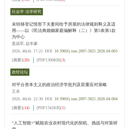
社会学·法学研究
未转移登记情形下夫妻间给予房屋的法律规则释义及适
用——以《民法典婚姻家庭编解释（二）》第5条第1款
为中心
姜战军
赵本豪
,
2026, 46(4): 17-21.
DOI:
10.3969/j.issn.2097-5821.2026.04.003
[摘要]
(
20
)
[PDF
1300KB
]
(
3
)
政经论坛
对平台资本主义的政治经济学批判及双重应对策略
王卓
2026, 46(4): 22-30.
DOI:
10.3969/j.issn.2097-5821.2026.04.004
[摘要]
(
14
)
[PDF
1342KB
]
(
1
)
“人工智能+”赋能农业农村现代化的契机、挑战与对策研