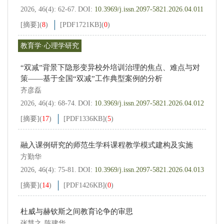
2026, 46(4): 62-67.
DOI:
10.3969/j.issn.2097-5821.2026.04.011
[摘要]
(
8
)
[PDF
1721KB
]
(
0
)
教育学·心理学研究
“双减”背景下隐形变异校外培训治理的焦点、难点与对
策——基于全国“双减”工作典型案例的分析
齐彦磊
2026, 46(4): 68-74.
DOI:
10.3969/j.issn.2097-5821.2026.04.012
[摘要]
(
17
)
[PDF
1336KB
]
(
5
)
融入课例研究的师范生学科课程教学模式建构及实施
方勤华
2026, 46(4): 75-81.
DOI:
10.3969/j.issn.2097-5821.2026.04.013
[摘要]
(
14
)
[PDF
1426KB
]
(
0
)
杜威与赫钦斯之间教育论争的审思
张慧之
陈建华
,