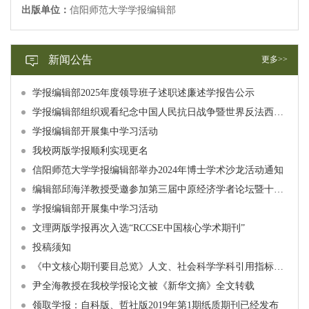
出版单位：
信阳师范大学学报编辑部
新闻公告
更多>>
学报编辑部2025年度领导班子述职述廉述学报告公示
学报编辑部组织观看纪念中国人民抗日战争暨世界反法西斯战争胜利80周年大会直播
学报编辑部开展集中学习活动
我校两版学报顺利实现更名
信阳师范大学学报编辑部举办2024年博士学术沙龙活动通知
编辑部邱海洋教授受邀参加第三届中原经济学者论坛暨十家经济类期刊论文工作坊
学报编辑部开展集中学习活动
文理两版学报再次入选“RCCSE中国核心学术期刊”
投稿须知
《中文核心期刊要目总览》人文、社会科学学科引用指标统计来源期刊列表（2023 年版）
尹全海教授在我校学报论文被《新华文摘》全文转载
领取学报：自科版、哲社版2019年第1期纸质期刊已经发布