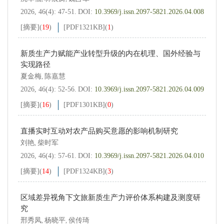
2026, 46(4): 47-51.
DOI:
10.3969/j.issn.2097-5821.2026.04.008
[摘要]
(
19
)
[PDF
1321KB
]
(
1
)
新质生产力赋能产业转型升级的内在机理、国外经验与
实现路径
夏金梅
陈嘉慧
,
2026, 46(4): 52-56.
DOI:
10.3969/j.issn.2097-5821.2026.04.009
[摘要]
(
16
)
[PDF
1301KB
]
(
0
)
直播实时互动对农产品购买意愿的影响机制研究
刘艳
柴时军
,
2026, 46(4): 57-61.
DOI:
10.3969/j.issn.2097-5821.2026.04.010
[摘要]
(
14
)
[PDF
1324KB
]
(
3
)
区域差异视角下文旅新质生产力评价体系构建及测度研
究
邢秀凤
杨晓平
侯传琦
,
,