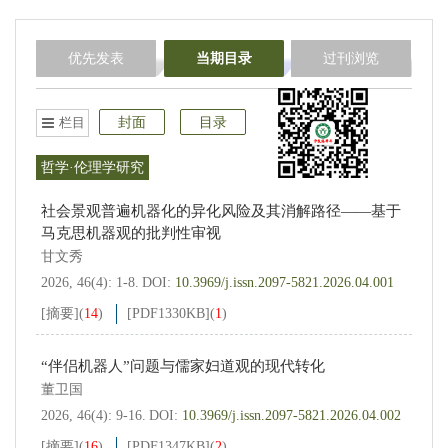
优先发表
当期目录
过刊浏览
栏目
封面
目录
哲学·伦理学研究
社会景观普遍机器化的异化风险及其消解路径——基于
马克思机器观的批判性审视
甘文秀
2026, 46(4): 1-8.
DOI:
10.3969/j.issn.2097-5821.2026.04.001
[摘要]
(
14
)
[PDF
1330KB
]
(
1
)
“伴侣机器人”问题与儒家妇道观的现代转化
董卫国
2026, 46(4): 9-16.
DOI:
10.3969/j.issn.2097-5821.2026.04.002
[摘要]
(
16
)
[PDF
1347KB
]
(
2
)