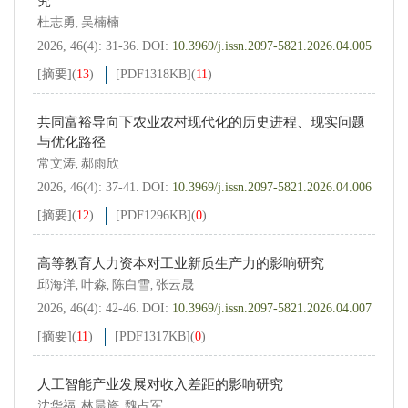
究
杜志勇
吴楠楠
,
2026, 46(4): 31-36.
DOI:
10.3969/j.issn.2097-5821.2026.04.005
[摘要]
(
13
)
[PDF
1318KB
]
(
11
)
共同富裕导向下农业农村现代化的历史进程、现实问题
与优化路径
常文涛
郝雨欣
,
2026, 46(4): 37-41.
DOI:
10.3969/j.issn.2097-5821.2026.04.006
[摘要]
(
12
)
[PDF
1296KB
]
(
0
)
高等教育人力资本对工业新质生产力的影响研究
邱海洋
叶淼
陈白雪
张云晟
,
,
,
2026, 46(4): 42-46.
DOI:
10.3969/j.issn.2097-5821.2026.04.007
[摘要]
(
11
)
[PDF
1317KB
]
(
0
)
人工智能产业发展对收入差距的影响研究
沈华福
林晨旖
魏占军
,
,