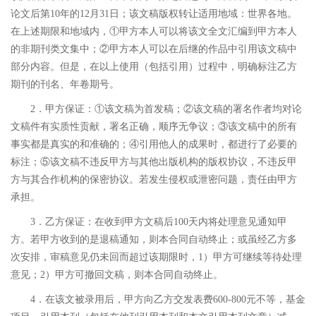
论文后第10年的12月31日；该文稿版权转让适用地域：世界各地。
在上述期限和地域内，①甲方本人可以将该文全文汇编到甲方本人
的非期刊类文集中；②甲方本人可以在后继的作品中引用该文稿中
部分内容。但是，在以上使用（包括引用）过程中，明确标注乙方
期刊的刊名、年卷期号。
2．甲方保证：①该文稿为首发稿；②该文稿的署名作者均对论
文稿件有实质性贡献，署名正确，顺序无争议；③该文稿中的所有
事实都是真实的和准确的；④引用他人的成果时，都进行了必要的
标注；⑤该文稿不违反甲方与其他出版机构的版权协议，不违反甲
方与其合作机构的保密协议。若发生侵权或泄密问题，责任由甲方
承担。
3．乙方保证：在收到甲方文稿后100天内将处理意见通知甲
方。若甲方收到的是退稿通知，则本合同自动终止；或虽经乙方多
次安排，审稿意见仍未回而超过该期限时，1）甲方可继续等待处理
意见；2）甲方可撤回文稿，则本合同自动终止。
4．在该文被录用后，甲方向乙方交发表费600-800元不等，基金