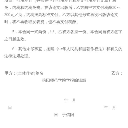
项目、引用本刊（包括在他刊引用本刊和本文引用本刊文章）减
免，内稿和约稿免费。在该论文出版后，乙方向甲方支付稿酬30～
200元／页，约稿按高标准支付。乙方以其他形式再次出版该论文
时，将不再收取发表费，也不再支付稿酬。
5．本合同一式两份，甲、乙双方各持一份。本合同自双方签字
之日起生效。
6．其他未尽事宜，按照《中华人民共和国著作权法》和有关的
法律法规处理。
甲方
：
(全体作者)签名
乙方：
信阳师范学院学报编辑部
年 月
日
年 月
日 于信阳