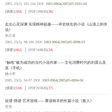
2005, 25(5): 101-104.
DOI:
1003-0964(2005)05-0101-04
[摘要]
(
564
)
[PDF
199KB
]
(
36
)
走出心灵深渊 实现精神超越——评史铁生的小说《山顶上的传
说》
宋占业
2005, 25(5): 98-100.
DOI:
1003-0964(2005)05-0098-03
[摘要]
(
662
)
[PDF
104KB
]
(
34
)
“触电”极为成功的当代小说作家——文化消费时代的刘震云及
其《手机》
姚小亭
2005, 25(5): 94-97.
DOI:
1003-0964(2005)05-0094-04
[摘要]
(
518
)
[PDF
203KB
]
(
37
)
设谜·猜谜·艺术游戏——重读格非的长篇小说《敌人》
甘浩