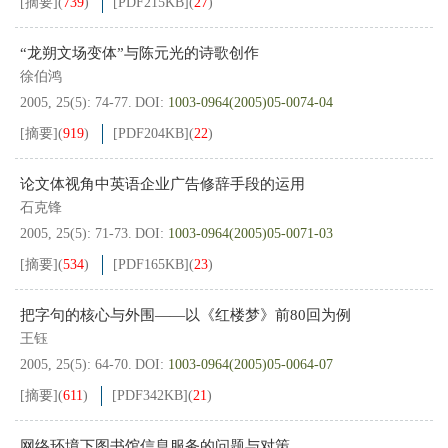
[摘要]
(
739
)
[PDF
215KB
]
(
27
)
“龙朔文场变体”与陈元光的诗歌创作
徐伯鸿
2005, 25(5): 74-77.
DOI:
1003-0964(2005)05-0074-04
[摘要]
(
919
)
[PDF
204KB
]
(
22
)
论文体视角中英语企业广告修辞手段的运用
石克锋
2005, 25(5): 71-73.
DOI:
1003-0964(2005)05-0071-03
[摘要]
(
534
)
[PDF
165KB
]
(
23
)
把字句的核心与外围——以《红楼梦》前80回为例
王钰
2005, 25(5): 64-70.
DOI:
1003-0964(2005)05-0064-07
[摘要]
(
611
)
[PDF
342KB
]
(
21
)
网络环境下图书馆信息服务的问题与对策