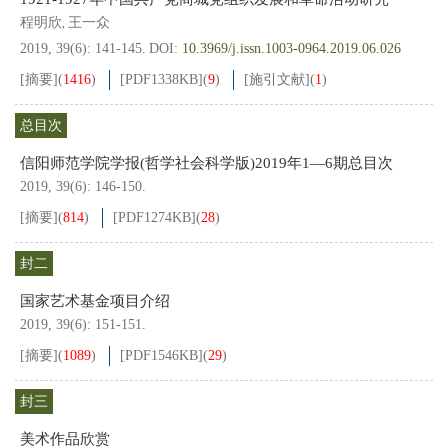
程明欣
王一众
,
2019, 39(6): 141-145.
DOI:
10.3969/j.issn.1003-0964.2019.06.026
[摘要]
(
1416
)
[PDF
1338KB
]
(
9
)
[施引文献]
(
1
)
总目次
信阳师范学院学报(哲学社会科学版)2019年1—6期总目次
2019, 39(6): 146-150.
[摘要]
(
814
)
[PDF
1274KB
]
(
28
)
封二
国家艺术基金项目介绍
2019, 39(6): 151-151.
[摘要]
(
1089
)
[PDF
1546KB
]
(
29
)
封三
美术作品欣赏