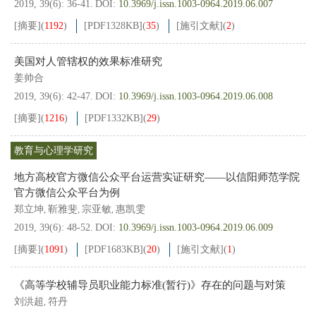
2019, 39(6): 36-41.
DOI:
10.3969/j.issn.1003-0964.2019.06.007
[摘要]
(
1192
)
[PDF
1328KB
]
(
35
)
[施引文献]
(
2
)
美国对人管辖权的效果标准研究
姜帅合
2019, 39(6): 42-47.
DOI:
10.3969/j.issn.1003-0964.2019.06.008
[摘要]
(
1216
)
[PDF
1332KB
]
(
29
)
教育与心理学研究
地方高校官方微信公众平台运营实证研究——以信阳师范学院
官方微信公众平台为例
郑立坤
靳雅斐
宗亚敏
惠凯雯
,
,
,
2019, 39(6): 48-52.
DOI:
10.3969/j.issn.1003-0964.2019.06.009
[摘要]
(
1091
)
[PDF
1683KB
]
(
20
)
[施引文献]
(
1
)
《高等学校辅导员职业能力标准(暂行)》存在的问题与对策
刘洪超
符丹
,