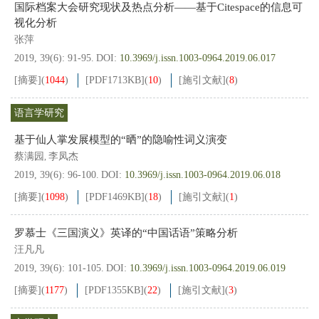
国际档案大会研究现状及热点分析——基于Citespace的信息可
视化分析
张萍
2019, 39(6): 91-95.
DOI:
10.3969/j.issn.1003-0964.2019.06.017
[摘要]
(
1044
)
[PDF
1713KB
]
(
10
)
[施引文献]
(
8
)
语言学研究
基于仙人掌发展模型的“晒”的隐喻性词义演变
蔡满园
李凤杰
,
2019, 39(6): 96-100.
DOI:
10.3969/j.issn.1003-0964.2019.06.018
[摘要]
(
1098
)
[PDF
1469KB
]
(
18
)
[施引文献]
(
1
)
罗慕士《三国演义》英译的“中国话语”策略分析
汪凡凡
2019, 39(6): 101-105.
DOI:
10.3969/j.issn.1003-0964.2019.06.019
[摘要]
(
1177
)
[PDF
1355KB
]
(
22
)
[施引文献]
(
3
)