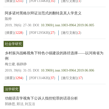
[摘要]
(
1255
)
[PDF
1334KB
]
(
35
)
[施引文献]
(
1
)
阿多诺对黑格尔辩证法范式的翻转及其人学意义
陈烨
2019, 39(6): 27-30.
DOI:
10.3969/j.issn.1003-0964.2019.06.005
[摘要]
(
1228
)
[PDF
1295KB
]
(
27
)
[施引文献]
(
2
)
社会学研究
乡村振兴战略视角下特色小镇建设的路径选择——以河南省为
例
梅士建
杨静静
,
2019, 39(6): 31-35.
DOI:
10.3969/j.issn.1003-0964.2019.06.006
[摘要]
(
1294
)
[PDF
1314KB
]
(
37
)
[施引文献]
(
17
)
法学研究
功能语言学视角下公诉人指控犯罪的话语分析
郭静思
郑洁
刘玉洁
,
,