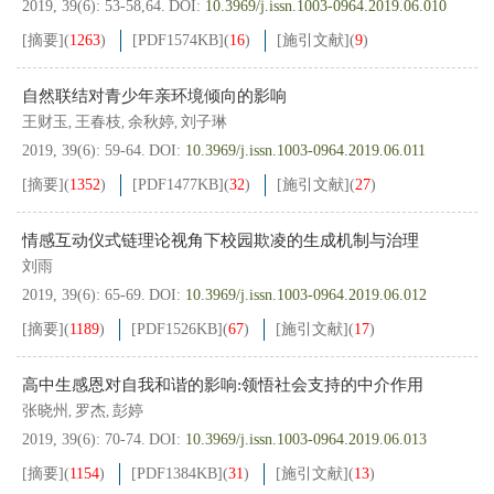
2019, 39(6): 53-58,64.
DOI:
10.3969/j.issn.1003-0964.2019.06.010
[摘要]
(
1263
)
[PDF
1574KB
]
(
16
)
[施引文献]
(
9
)
自然联结对青少年亲环境倾向的影响
王财玉
王春枝
余秋婷
刘子琳
,
,
,
2019, 39(6): 59-64.
DOI:
10.3969/j.issn.1003-0964.2019.06.011
[摘要]
(
1352
)
[PDF
1477KB
]
(
32
)
[施引文献]
(
27
)
情感互动仪式链理论视角下校园欺凌的生成机制与治理
刘雨
2019, 39(6): 65-69.
DOI:
10.3969/j.issn.1003-0964.2019.06.012
[摘要]
(
1189
)
[PDF
1526KB
]
(
67
)
[施引文献]
(
17
)
高中生感恩对自我和谐的影响:领悟社会支持的中介作用
张晓州
罗杰
彭婷
,
,
2019, 39(6): 70-74.
DOI:
10.3969/j.issn.1003-0964.2019.06.013
[摘要]
(
1154
)
[PDF
1384KB
]
(
31
)
[施引文献]
(
13
)