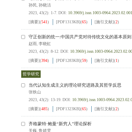
孙民
孙晓洁
,
2023, 43(2): 1-7.
DOI:
10.3969/j.issn.1003-0964.2023.02.00
[摘要]
(
541
)
[PDF
1313KB
]
(
65
)
[施引文献]
(
2
)
守正创新的统一:中国共产党对待传统文化的基本原则
赵雨
李晓虹
,
2023, 43(2): 8-12.
DOI:
10.3969/j.issn.1003-0964.2023.02.0
[摘要]
(
394
)
[PDF
1283KB
]
(
59
)
[施引文献]
(
1
)
哲学研究
当代认知生成主义的理论研究进路及其哲学反思
张铁山
2023, 43(2): 13-19.
DOI:
10.3969/j.issn.1003-0964.2023.02.
[摘要]
(
485
)
[PDF
1323KB
]
(
65
)
[施引文献]
(
2
)
齐格蒙特·鲍曼“新穷人”理论探析
关巍
鲁婧雯
,