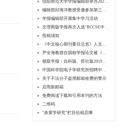
信阳师范大学学报编辑部举办2024年博士学术沙龙活动通知
编辑部邱海洋教授受邀参加第三届中原经济学者论坛暨十家经济类期刊论文工作坊
学报编辑部开展集中学习活动
文理两版学报再次入选“RCCSE中国核心学术期刊”
投稿须知
《中文核心期刊要目总览》人文、社会科学学科引用指标统计来源期刊列表（2023 年版）
尹全海教授在我校学报论文被《新华文摘》全文转载
领取学报：自科版、哲社版2019年第1期纸质期刊已经发布
中国科学院电子学研究所招聘中文刊科学编辑
关于不法分子盗用邮箱收费的警示
启用新邮箱
免费阅读下载和引用本刊的方法
二维码
“炎黄学研究”栏目征稿启事