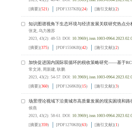
[摘要]
(
521
)
[PDF
1337KB
]
(
24
)
[施引文献]
(
2
)
知识图谱视角下生态环境与经济发展关联研究热点分
张龙
乌力雅苏
,
2023, 43(2): 48-53.
DOI:
10.3969/j.issn.1003-0964.2023.02.
[摘要]
(
375
)
[PDF
1550KB
]
(
42
)
[施引文献]
(
2
)
加快促进国内国际双循环的税收策略研究——基于RC
常文涛
周新建
耿鹏
,
,
2023, 43(2): 54-57.
DOI:
10.3969/j.issn.1003-0964.2023.02.
[摘要]
(
360
)
[PDF
1268KB
]
(
15
)
[施引文献]
(
3
)
场景理论视域下沿黄城市高质量发展的现实困境和路
侯燕
2023, 43(2): 58-61.
DOI:
10.3969/j.issn.1003-0964.2023.02.
[摘要]
(
359
)
[PDF
1270KB
]
(
63
)
[施引文献]
(
1
)