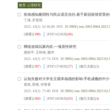
教育·心理研究
疾病感知脆弱性与民众谣言信任:基于新冠疫情背景的
丁倩
罗星雨
,
2023, 43(2): 62-66,80.
DOI:
10.3969/j.issn.1003-0964.2023.
[摘要]
(
398
)
[PDF
1422KB
]
(
66
)
网络游戏玩家内疚:一项质性研究
惠秋平
王秋艳
魏华
,
,
2023, 43(2): 67-74.
DOI:
10.3969/j.issn.1003-0964.2023.02.
[摘要]
(
387
)
[PDF
1374KB
]
(
57
)
[施引文献]
(
2
)
认知失败对大学生主观幸福感的影响:手机成瘾的中
黄凤
郭锋
何青青
,
,
2023, 43(2): 75-80.
DOI:
10.3969/j.issn.1003-0964.2023.02.
[摘要]
(
360
)
[PDF
1403KB
]
(
63
)
[施引文献]
(
4
)