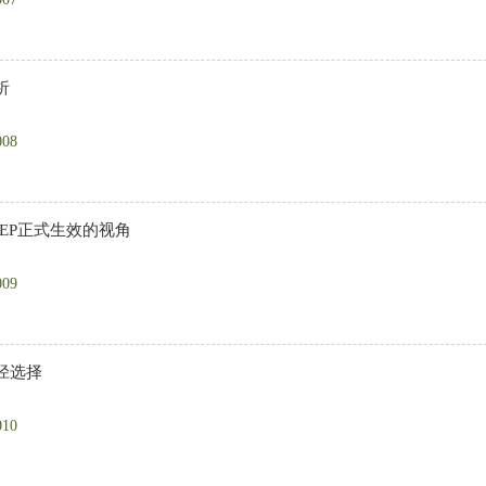
析
008
EP正式生效的视角
009
径选择
010