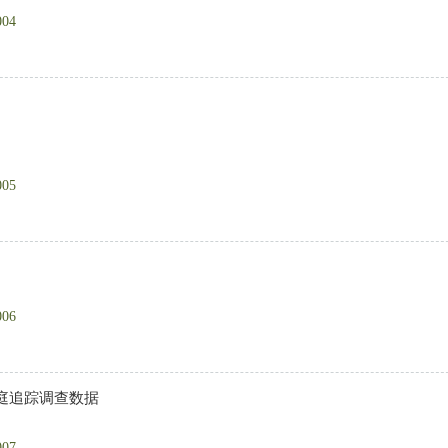
004
005
006
庭追踪调查数据
007