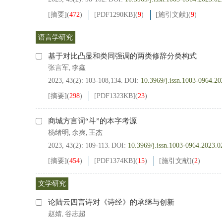
[摘要]
(
472
)
[PDF
1290KB
]
(
9
)
[施引文献]
(
9
)
语言学研究
基于对比凸显和类同强调的两类修辞分类构式
张言军
李鑫
,
2023, 43(2): 103-108,134.
DOI:
10.3969/j.issn.1003-0964.2
[摘要]
(
298
)
[PDF
1323KB
]
(
23
)
商城方言词“斗”的本字考源
杨绪明
余爽
王杰
,
,
2023, 43(2): 109-113.
DOI:
10.3969/j.issn.1003-0964.2023.0
[摘要]
(
454
)
[PDF
1374KB
]
(
15
)
[施引文献]
(
2
)
文学研究
论陆云四言诗对《诗经》的承继与创新
赵婧
谷志超
,