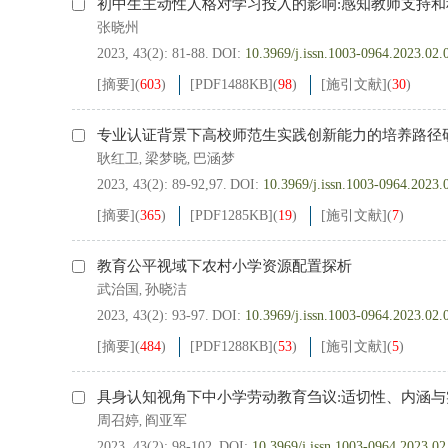
初中生主动性人格对学习投入的影响:感知教师支持
张晓州
2023, 43(2): 81-88.
DOI:
10.3969/j.issn.1003-0964.2023.02.
[摘要]
(
603
)
[PDF
1488KB
]
(
98
)
[施引文献]
(
30
)
专业认证背景下高校师范生实践创新能力的培养路径
耿红卫
梁梦晓
巴涵梦
,
,
2023, 43(2): 89-92,97.
DOI:
10.3969/j.issn.1003-0964.2023.
[摘要]
(
365
)
[PDF
1285KB
]
(
19
)
[施引文献]
(
7
)
教育公平视域下农村小学资源配置探析
武治国
孙晓洁
,
2023, 43(2): 93-97.
DOI:
10.3969/j.issn.1003-0964.2023.02.
[摘要]
(
484
)
[PDF
1288KB
]
(
53
)
[施引文献]
(
5
)
具身认知视角下中小学劳动教育刍议:适切性、内涵与
周召婷
阎亚军
,
2023, 43(2): 98-102.
DOI:
10.3969/j.issn.1003-0964.2023.02