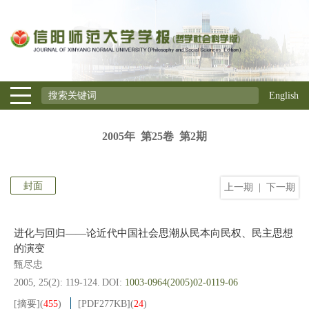
English
2005年 第25卷 第2期
封面
上一期
|
下一期
进化与回归——论近代中国社会思潮从民本向民权、民主思想
的演变
甄尽忠
2005, 25(2): 119-124.
DOI:
1003-0964(2005)02-0119-06
[摘要]
(
455
)
[PDF
277KB
]
(
24
)