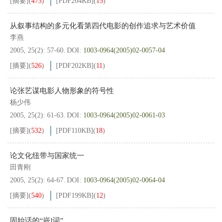
[摘要]
(
473
)
[PDF
204KB
]
(
15
)
从叙事结构的多元化看第四代电影的创作追求与艺术价值
李燕
2005, 25(2): 57-60.
DOI:
1003-0964(2005)02-0057-04
[摘要]
(
526
)
[PDF
202KB
]
(
11
)
论张艺谋电影人物形象的符号性
杨少伟
2005, 25(2): 61-63.
DOI:
1003-0964(2005)02-0061-03
[摘要]
(
532
)
[PDF
110KB
]
(
18
)
论文化纽带与国家统一
田青刚
2005, 25(2): 64-67.
DOI:
1003-0964(2005)02-0064-04
[摘要]
(
540
)
[PDF
199KB
]
(
12
)
固始话的“嵌l词”