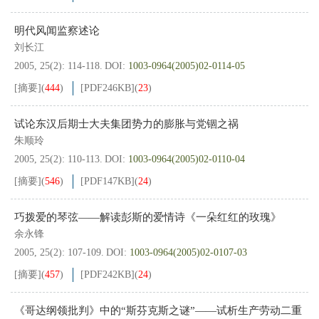
明代风闻监察述论
刘长江
2005, 25(2): 114-118.
DOI:
1003-0964(2005)02-0114-05
[摘要]
(
444
)
[PDF
246KB
]
(
23
)
试论东汉后期士大夫集团势力的膨胀与党锢之祸
朱顺玲
2005, 25(2): 110-113.
DOI:
1003-0964(2005)02-0110-04
[摘要]
(
546
)
[PDF
147KB
]
(
24
)
巧拨爱的琴弦——解读彭斯的爱情诗《一朵红红的玫瑰》
余永锋
2005, 25(2): 107-109.
DOI:
1003-0964(2005)02-0107-03
[摘要]
(
457
)
[PDF
242KB
]
(
24
)
《哥达纲领批判》中的“斯芬克斯之谜”——试析生产劳动二重