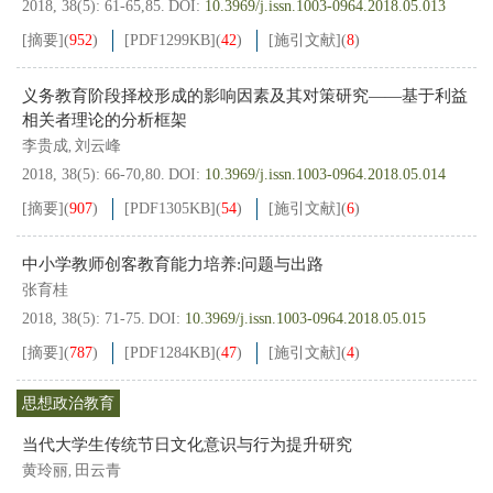
2018, 38(5): 61-65,85.
DOI:
10.3969/j.issn.1003-0964.2018.05.013
[摘要]
(
952
)
[PDF
1299KB
]
(
42
)
[施引文献]
(
8
)
义务教育阶段择校形成的影响因素及其对策研究——基于利益
相关者理论的分析框架
李贵成
刘云峰
,
2018, 38(5): 66-70,80.
DOI:
10.3969/j.issn.1003-0964.2018.05.014
[摘要]
(
907
)
[PDF
1305KB
]
(
54
)
[施引文献]
(
6
)
中小学教师创客教育能力培养:问题与出路
张育桂
2018, 38(5): 71-75.
DOI:
10.3969/j.issn.1003-0964.2018.05.015
[摘要]
(
787
)
[PDF
1284KB
]
(
47
)
[施引文献]
(
4
)
思想政治教育
当代大学生传统节日文化意识与行为提升研究
黄玲丽
田云青
,