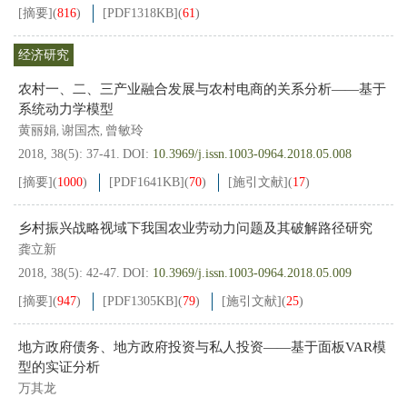
[摘要]
(
816
)
[PDF
1318KB
]
(
61
)
经济研究
农村一、二、三产业融合发展与农村电商的关系分析——基于
系统动力学模型
黄丽娟
谢国杰
曾敏玲
,
,
2018, 38(5): 37-41.
DOI:
10.3969/j.issn.1003-0964.2018.05.008
[摘要]
(
1000
)
[PDF
1641KB
]
(
70
)
[施引文献]
(
17
)
乡村振兴战略视域下我国农业劳动力问题及其破解路径研究
龚立新
2018, 38(5): 42-47.
DOI:
10.3969/j.issn.1003-0964.2018.05.009
[摘要]
(
947
)
[PDF
1305KB
]
(
79
)
[施引文献]
(
25
)
地方政府债务、地方政府投资与私人投资——基于面板VAR模
型的实证分析
万其龙