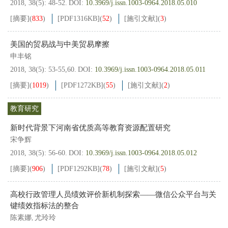
2018, 38(5): 48-52.
DOI:
10.3969/j.issn.1003-0964.2018.05.010
[摘要]
(
833
)
[PDF
1316KB
]
(
52
)
[施引文献]
(
3
)
美国的贸易战与中美贸易摩擦
申丰铭
2018, 38(5): 53-55,60.
DOI:
10.3969/j.issn.1003-0964.2018.05.011
[摘要]
(
1019
)
[PDF
1272KB
]
(
55
)
[施引文献]
(
2
)
教育研究
新时代背景下河南省优质高等教育资源配置研究
宋争辉
2018, 38(5): 56-60.
DOI:
10.3969/j.issn.1003-0964.2018.05.012
[摘要]
(
906
)
[PDF
1292KB
]
(
78
)
[施引文献]
(
5
)
高校行政管理人员绩效评价新机制探索——微信公众平台与关
键绩效指标法的整合
陈素娜
尤玲玲
,