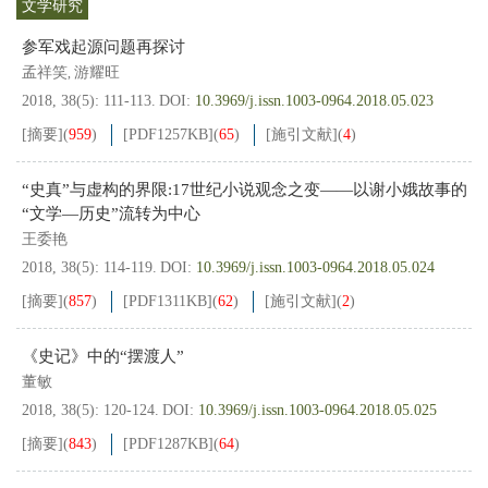
文学研究
参军戏起源问题再探讨
孟祥笑
游耀旺
,
2018, 38(5): 111-113.
DOI:
10.3969/j.issn.1003-0964.2018.05.023
[摘要]
(
959
)
[PDF
1257KB
]
(
65
)
[施引文献]
(
4
)
“史真”与虚构的界限:17世纪小说观念之变——以谢小娥故事的
“文学—历史”流转为中心
王委艳
2018, 38(5): 114-119.
DOI:
10.3969/j.issn.1003-0964.2018.05.024
[摘要]
(
857
)
[PDF
1311KB
]
(
62
)
[施引文献]
(
2
)
《史记》中的“摆渡人”
董敏
2018, 38(5): 120-124.
DOI:
10.3969/j.issn.1003-0964.2018.05.025
[摘要]
(
843
)
[PDF
1287KB
]
(
64
)