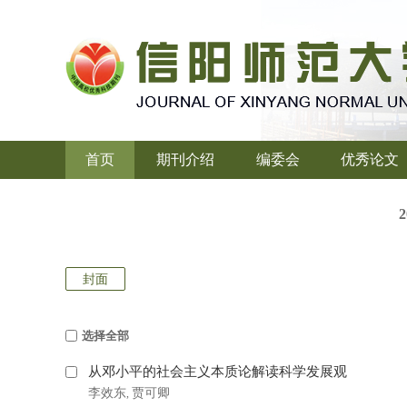
首页
期刊介绍
编委会
优秀论文
封面
选择全部
从邓小平的社会主义本质论解读科学发展观
李效东
贾可卿
,