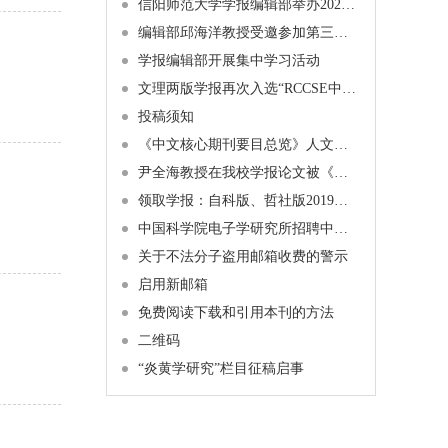
信阳师范大学学报编辑部举办2024年博士学术沙龙活动通知
编辑部邱海洋教授受邀参加第三届中原经济学者论坛暨十家经济类期刊论文工作坊
学报编辑部开展集中学习活动
文理两版学报再次入选“RCCSE中国核心学术期刊”
投稿须知
《中文核心期刊要目总览》人文、社会科学学科引用指标统计来源期刊列表（2023 年版）
尹全海教授在我校学报论文被《新华文摘》全文转载
领取学报：自科版、哲社版2019年第1期纸质期刊已经发布
中国科学院电子学研究所招聘中文刊科学编辑
关于不法分子盗用邮箱收费的警示
启用新邮箱
免费阅读下载和引用本刊的方法
二维码
“炎黄学研究”栏目征稿启事