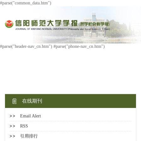
#parse("common_data.htm")
#parse("header-nav_cn.htm") #parse("phone-nav_cn.htm")
在线期刊
Email Alert
RSS
引用排行