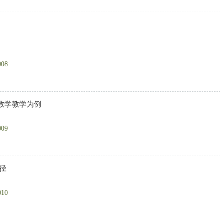
008
数学教学为例
009
径
010