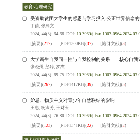
教育·心理研究
受资助贫困大学生的感恩与学习投入:公正世界信念的
丁倩
张瀚文
,
2024, 44(3): 64-68.
DOI:
10.3969/j.issn.1003-0964.2024.03.
[摘要]
(
217
)
[PDF
1300KB
]
(
37
)
[施引文献]
(
3
)
大学新生自我同一性与自我控制的关系——核心自我
张晓州
彭婷
罗杰
,
,
2024, 44(3): 69-75.
DOI:
10.3969/j.issn.1003-0964.2024.03.
[摘要]
(
267
)
[PDF
1417KB
]
(
39
)
[施引文献]
(
5
)
妒忌、物质主义对青少年自然联结的影响
王惠
杨淑芳
王财玉
,
,
2024, 44(3): 76-80.
DOI:
10.3969/j.issn.1003-0964.2024.03.
[摘要]
(
123
)
[PDF
1341KB
]
(
22
)
[施引文献]
(
2
)
技术赋能教育研究