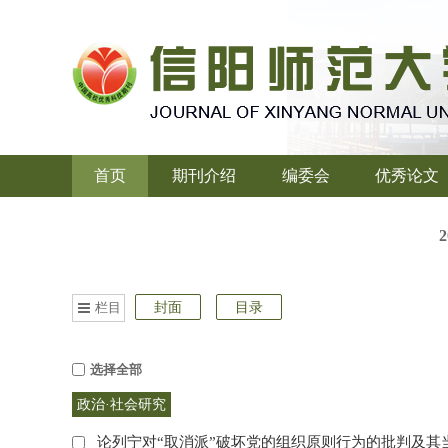
首页
期刊介绍
编委会
优秀论文
栏目
封面
目录
选择全部
政治·社会研究
论列宁对“取消派”破坏党的组织原则行为的批判及其