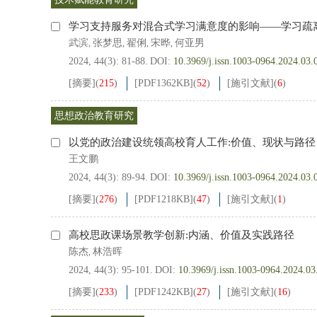
学习支持服务对混合式学习满意度的影响——学习疏
武滨
张梦思
翟俐
宋晔
何亚男
,
,
,
,
2024, 44(3): 81-88.
DOI:
10.3969/j.issn.1003-0964.2024.03.
[摘要]
(
215
)
[PDF
1362KB
]
(
52
)
[施引文献]
(
6
)
思想政治教育研究
以党的政治建设统领高校育人工作:价值、现状与路径
王文鹏
2024, 44(3): 89-94.
DOI:
10.3969/j.issn.1003-0964.2024.03.
[摘要]
(
276
)
[PDF
1218KB
]
(
47
)
[施引文献]
(
1
)
高校思政课场景教学创新:内涵、价值及实践路径
陈杰
林浩晖
,
2024, 44(3): 95-101.
DOI:
10.3969/j.issn.1003-0964.2024.03
[摘要]
(
233
)
[PDF
1242KB
]
(
27
)
[施引文献]
(
16
)