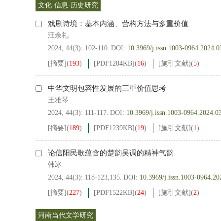
文化·信息·历史研究
戏剧诗境：基本内涵、营构方法与多重价值
汪余礼
2024, 44(3): 102-110.
DOI:
10.3969/j.issn.1003-0964.2024.0
[摘要]
(
193
)
[PDF
1284KB
]
(
16
)
[施引文献]
(
5
)
中华文明包容性发展的三重价值思考
王雅琴
2024, 44(3): 111-117.
DOI:
10.3969/j.issn.1003-0964.2024.0
[摘要]
(
189
)
[PDF
1239KB
]
(
19
)
[施引文献]
(
1
)
论信阳民歌蕴含的楚韵吴调的精神气韵
韩冰
2024, 44(3): 118-123,135.
DOI:
10.3969/j.issn.1003-0964.20
[摘要]
(
227
)
[PDF
1522KB
]
(
24
)
[施引文献]
(
2
)
河南当代文学研究