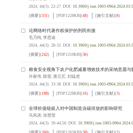
2024, 44(3): 22-27.
DOI:
10.3969/j.issn.1003-0964.2024.03.
[摘要]
(
331
)
[PDF
1228KB
]
(
48
)
[施引文献]
(
8
)
论网络时代著作权保护的刑民衔接
毛乃纯
李思渝
,
2024, 44(3): 28-32.
DOI:
10.3969/j.issn.1003-0964.2024.03.
[摘要]
(
242
)
[PDF
1210KB
]
(
36
)
粮食安全视角下农户化肥减量增效技术的采纳意愿与
许家伟
陈莹
唐元艺
刘猛虎
,
,
,
2024, 44(3): 33-38.
DOI:
10.3969/j.issn.1003-0964.2024.03.
[摘要]
(
188
)
[PDF
1228KB
]
(
16
)
[施引文献]
(
3
)
全球价值链嵌入对中国制造业碳排放的影响研究
马风涛
张慧莹
,
2024, 44(3): 39-44,50.
DOI:
10.3969/j.issn.1003-0964.2024.
[摘要]
(
260
)
[PDF
1265KB
]
(
38
)
[施引文献]
(
2
)