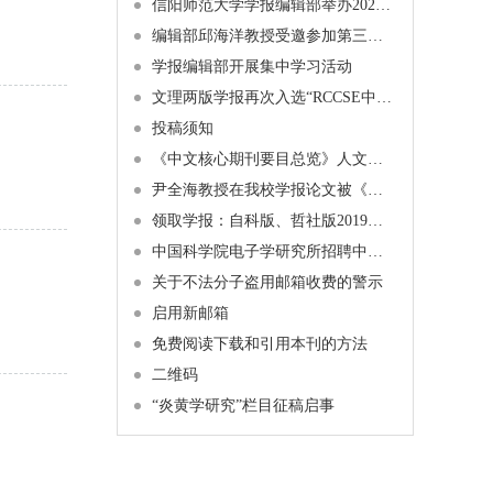
信阳师范大学学报编辑部举办2024年博士学术沙龙活动通知
编辑部邱海洋教授受邀参加第三届中原经济学者论坛暨十家经济类期刊论文工作坊
学报编辑部开展集中学习活动
文理两版学报再次入选“RCCSE中国核心学术期刊”
投稿须知
《中文核心期刊要目总览》人文、社会科学学科引用指标统计来源期刊列表（2023 年版）
尹全海教授在我校学报论文被《新华文摘》全文转载
领取学报：自科版、哲社版2019年第1期纸质期刊已经发布
中国科学院电子学研究所招聘中文刊科学编辑
关于不法分子盗用邮箱收费的警示
启用新邮箱
免费阅读下载和引用本刊的方法
二维码
“炎黄学研究”栏目征稿启事