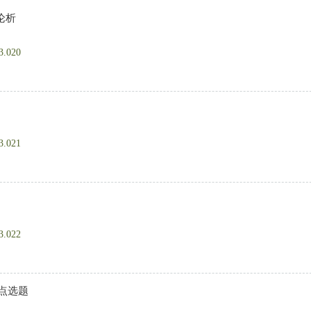
论析
3.020
3.021
3.022
点选题