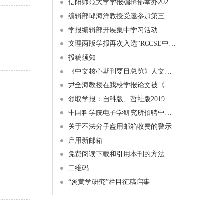
信阳师范大学学报编辑部举办2024年博士学术沙龙活动通知
编辑部邱海洋教授受邀参加第三届中原经济学者论坛暨十家经济类期刊论文工作坊
学报编辑部开展集中学习活动
文理两版学报再次入选“RCCSE中国核心学术期刊”
投稿须知
《中文核心期刊要目总览》人文、社会科学学科引用指标统计来源期刊列表（2023 年版）
尹全海教授在我校学报论文被《新华文摘》全文转载
领取学报：自科版、哲社版2019年第1期纸质期刊已经发布
中国科学院电子学研究所招聘中文刊科学编辑
关于不法分子盗用邮箱收费的警示
启用新邮箱
免费阅读下载和引用本刊的方法
二维码
“炎黄学研究”栏目征稿启事