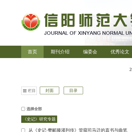
首页
期刊介绍
编委会
优秀论文
栏目
封面
目录
选择全部
《史记》研究专题
从《史记·樊郦滕灌列传》管窥司马迁的直书与曲笔