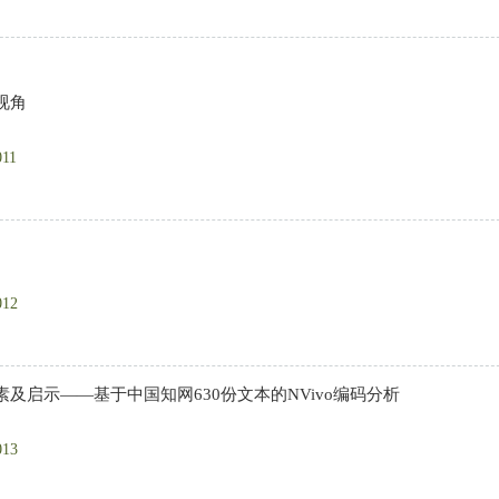
视角
011
012
启示——基于中国知网630份文本的NVivo编码分析
013