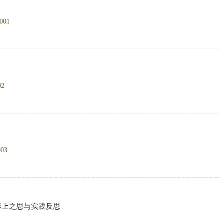
.001
02
003
形上之思与实践反思