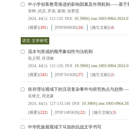
中小学创客教育推进的影响因素及作用机制——基于
宋晔
武滨
罗堯
翟俐
张梦思
,
,
,
,
2024, 44(1): 112-120.
DOI:
10.3969/j.issn.1003-0964.2024.0
[摘要]
(
201
)
[PDF
860KB
]
(
24
)
[施引文献]
(
4
)
语言·文学研究
流水句形成的顺序象似性句法机制
翁义明
肖清敏
,
2024, 44(1): 121-126.
DOI:
10.3969/j.issn.1003-0964.2024.0
[摘要]
(
242
)
[PDF
501KB
]
(
27
)
[施引文献]
(
2
)
依存理论视域下的汉语复杂事件句研究热点与趋势——基于
吴锋文
周龙豪
,
2024, 44(1): 127-133,140.
DOI:
10.3969/j.issn.1003-0964.2
[摘要]
(
222
)
[PDF
1485KB
]
(
22
)
[施引文献]
(
3
)
中华民族观视域下马加的抗战文学书写