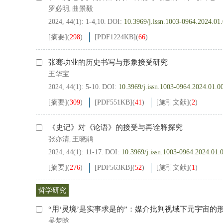
罗必明
曲景毅
,
2024, 44(1): 1-4,10.
DOI:
10.3969/j.issn.1003-0964.2024.01
[摘要]
(
298
)
[PDF
1224KB
]
(
66
)
张骞功业的历史书写与形象接受研究
王华宝
2024, 44(1): 5-10.
DOI:
10.3969/j.issn.1003-0964.2024.01.0
[摘要]
(
309
)
[PDF
551KB
]
(
41
)
[施引文献]
(
2
)
《史记》对《论语》的接受与再诠释探究
张亦清
王晓鹃
,
2024, 44(1): 11-17.
DOI:
10.3969/j.issn.1003-0964.2024.01.
[摘要]
(
276
)
[PDF
563KB
]
(
52
)
[施引文献]
(
1
)
哲学研究
“用‘灵境’是实事求是的”：媒介批判视域下元宇宙的
吴梦晗