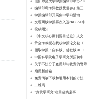
信阳师范大学学报编辑部举办2024年博士学术沙龙活动通知
编辑部邱海洋教授受邀参加第三届中原经济学者论坛暨十家经济类期刊论文工作坊
学报编辑部开展集中学习活动
文理两版学报再次入选“RCCSE中国核心学术期刊”
投稿须知
《中文核心期刊要目总览》人文、社会科学学科引用指标统计来源期刊列表（2023 年版）
尹全海教授在我校学报论文被《新华文摘》全文转载
领取学报：自科版、哲社版2019年第1期纸质期刊已经发布
中国科学院电子学研究所招聘中文刊科学编辑
关于不法分子盗用邮箱收费的警示
启用新邮箱
免费阅读下载和引用本刊的方法
二维码
“炎黄学研究”栏目征稿启事