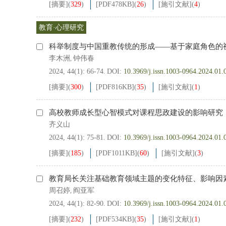
[摘要]
(
329
)
[PDF
478KB
]
(
26
)
[施引文献]
(
4
)
教育·心理研究
科举制度与中国重教传统的形成——基于家庭角色的
李木洲
钟伟春
,
2024, 44(1): 66-74.
DOI:
10.3969/j.issn.1003-0964.2024.01.
[摘要]
(
300
)
[PDF
816KB
]
(
35
)
[施引文献]
(
1
)
高校教师成长型心智模式对课程思政建设的影响研究
齐义山
2024, 44(1): 75-81.
DOI:
10.3969/j.issn.1003-0964.2024.01.
[摘要]
(
185
)
[PDF
1011KB
]
(
60
)
[施引文献]
(
3
)
教育局长关注基础教育领域主题的变化特征、影响因素及
周召婷
阎亚军
,
2024, 44(1): 82-90.
DOI:
10.3969/j.issn.1003-0964.2024.01.
[摘要]
(
232
)
[PDF
534KB
]
(
35
)
[施引文献]
(
1
)