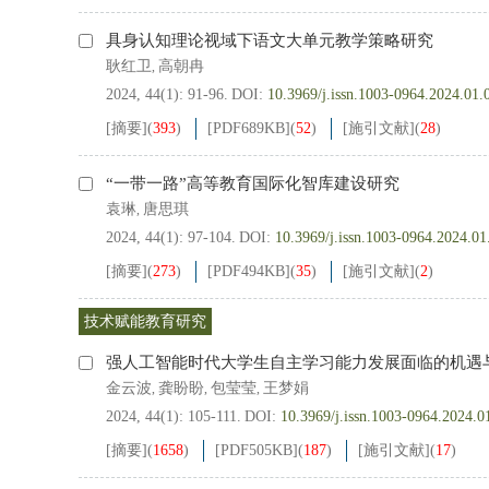
具身认知理论视域下语文大单元教学策略研究
耿红卫
高朝冉
,
2024, 44(1): 91-96.
DOI:
10.3969/j.issn.1003-0964.2024.01.
[摘要]
(
393
)
[PDF
689KB
]
(
52
)
[施引文献]
(
28
)
“一带一路”高等教育国际化智库建设研究
袁琳
唐思琪
,
2024, 44(1): 97-104.
DOI:
10.3969/j.issn.1003-0964.2024.01
[摘要]
(
273
)
[PDF
494KB
]
(
35
)
[施引文献]
(
2
)
技术赋能教育研究
强人工智能时代大学生自主学习能力发展面临的机遇与挑
金云波
龚盼盼
包莹莹
王梦娟
,
,
,
2024, 44(1): 105-111.
DOI:
10.3969/j.issn.1003-0964.2024.0
[摘要]
(
1658
)
[PDF
505KB
]
(
187
)
[施引文献]
(
17
)