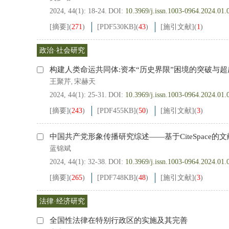
2024, 44(1): 18-24.
DOI:
10.3969/j.issn.1003-0964.2024.01.
[摘要]
(
271
)
[PDF
530KB
]
(
43
)
[施引文献]
(
1
)
政治·社会研究
构建人类命运共同体:资本“历史界限”困境的突破与超
王聚芹
宋赫天
,
2024, 44(1): 25-31.
DOI:
10.3969/j.issn.1003-0964.2024.01.
[摘要]
(
243
)
[PDF
455KB
]
(
50
)
[施引文献]
(
3
)
中国共产党形象传播研究综述——基于CiteSpace的文献
蓝锦斌
2024, 44(1): 32-38.
DOI:
10.3969/j.issn.1003-0964.2024.01.
[摘要]
(
265
)
[PDF
748KB
]
(
48
)
[施引文献]
(
3
)
法律·经济研究
全国性法律在特别行政区的实施及其完善