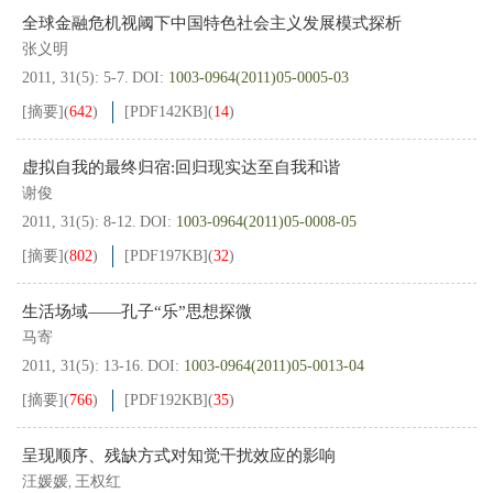
全球金融危机视阈下中国特色社会主义发展模式探析
张义明
2011, 31(5): 5-7.
DOI:
1003-0964(2011)05-0005-03
[摘要]
(
642
)
[PDF
142KB
]
(
14
)
虚拟自我的最终归宿:回归现实达至自我和谐
谢俊
2011, 31(5): 8-12.
DOI:
1003-0964(2011)05-0008-05
[摘要]
(
802
)
[PDF
197KB
]
(
32
)
生活场域——孔子“乐”思想探微
马寄
2011, 31(5): 13-16.
DOI:
1003-0964(2011)05-0013-04
[摘要]
(
766
)
[PDF
192KB
]
(
35
)
呈现顺序、残缺方式对知觉干扰效应的影响
汪媛媛
王权红
,