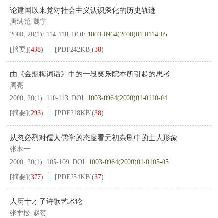
论建国以来党对社会主义认识深化的历史轨迹
唐斌尧
魏宁
,
2000, 20(1): 114-118.
DOI:
1003-0964(2000)01-0114-05
[摘要]
(
438
)
[PDF
242KB
]
(
38
)
由《金瓶梅词话》中的一段笑乐院本所引起的思考
周亮
2000, 20(1): 110-113.
DOI:
1003-0964(2000)01-0110-04
[摘要]
(
293
)
[PDF
218KB
]
(
38
)
从忽必烈对儒人儒学的态度看元初杂剧中的士人形象
张本一
2000, 20(1): 105-109.
DOI:
1003-0964(2000)01-0105-05
[摘要]
(
377
)
[PDF
254KB
]
(
37
)
大历十才子诗歌艺术论
张学松
赵贺
,