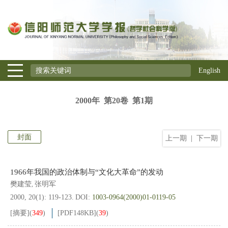
English
2000年 第20卷 第1期
封面
上一期
|
下一期
1966年我国的政治体制与“文化大革命”的发动
樊建莹
张明军
,
2000, 20(1): 119-123.
DOI:
1003-0964(2000)01-0119-05
[摘要]
(
349
)
[PDF
148KB
]
(
39
)