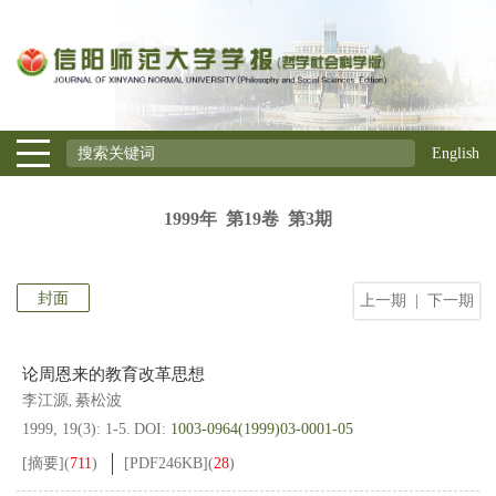
English
1999年 第19卷 第3期
封面
上一期
|
下一期
论周恩来的教育改革思想
李江源
綦松波
,
1999, 19(3): 1-5.
DOI:
1003-0964(1999)03-0001-05
[摘要]
(
711
)
[PDF
246KB
]
(
28
)