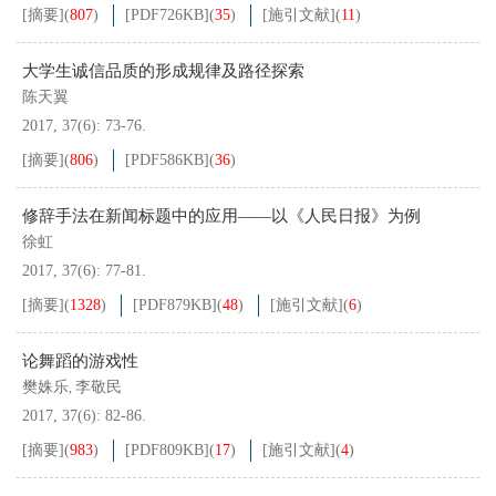
[摘要]
(
807
)
[PDF
726KB
]
(
35
)
[施引文献]
(
11
)
大学生诚信品质的形成规律及路径探索
陈天翼
2017, 37(6): 73-76.
[摘要]
(
806
)
[PDF
586KB
]
(
36
)
修辞手法在新闻标题中的应用——以《人民日报》为例
徐虹
2017, 37(6): 77-81.
[摘要]
(
1328
)
[PDF
879KB
]
(
48
)
[施引文献]
(
6
)
论舞蹈的游戏性
樊姝乐
李敬民
,
2017, 37(6): 82-86.
[摘要]
(
983
)
[PDF
809KB
]
(
17
)
[施引文献]
(
4
)