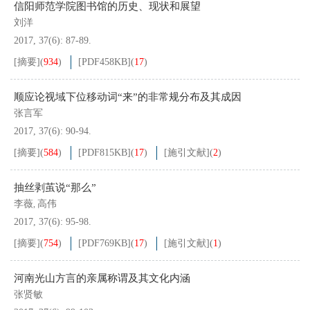
信阳师范学院图书馆的历史、现状和展望
刘洋
2017, 37(6): 87-89.
[摘要]
(
934
)
[PDF
458KB
]
(
17
)
顺应论视域下位移动词“来”的非常规分布及其成因
张言军
2017, 37(6): 90-94.
[摘要]
(
584
)
[PDF
815KB
]
(
17
)
[施引文献]
(
2
)
抽丝剥茧说“那么”
李薇
高伟
,
2017, 37(6): 95-98.
[摘要]
(
754
)
[PDF
769KB
]
(
17
)
[施引文献]
(
1
)
河南光山方言的亲属称谓及其文化内涵
张贤敏