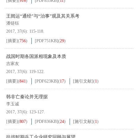
[摘要]
(
916
)
[PDF
833KB
]
(
11
)
王闿运“通经”与“治事”观及其关系考
潘链钰
2017, 37(6): 115-118.
[摘要]
(
756
)
[PDF
751KB
]
(
29
)
战国时期各国派相现象及本质
吉家友
2017, 37(6): 119-122.
[摘要]
(
841
)
[PDF
623KB
]
(
17
)
[施引文献]
(
1
)
韩非亡秦论并无理据
李玉诚
2017, 37(6): 123-127.
[摘要]
(
807
)
[PDF
836KB
]
(
24
)
[施引文献]
(
1
)
抗战时期兵工企业研究回顾与展望