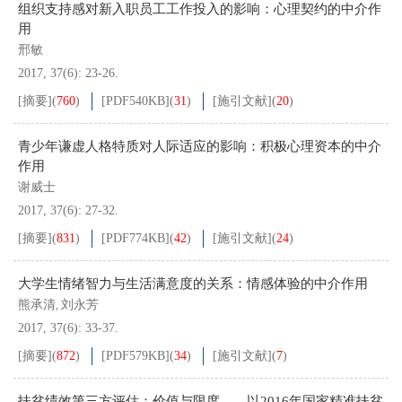
组织支持感对新入职员工工作投入的影响：心理契约的中介作
用
邢敏
2017, 37(6): 23-26.
[摘要]
(
760
)
[PDF
540KB
]
(
31
)
[施引文献]
(
20
)
青少年谦虚人格特质对人际适应的影响：积极心理资本的中介
作用
谢威士
2017, 37(6): 27-32.
[摘要]
(
831
)
[PDF
774KB
]
(
42
)
[施引文献]
(
24
)
大学生情绪智力与生活满意度的关系：情感体验的中介作用
熊承清
刘永芳
,
2017, 37(6): 33-37.
[摘要]
(
872
)
[PDF
579KB
]
(
34
)
[施引文献]
(
7
)
扶贫绩效第三方评估：价值与限度——以2016年国家精准扶贫