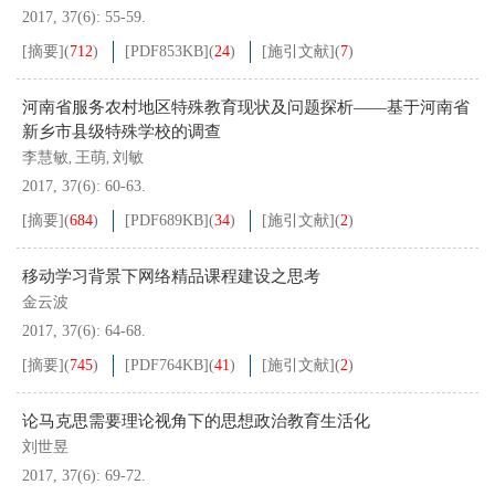
2017, 37(6): 55-59.
[摘要]
(
712
)
[PDF
853KB
]
(
24
)
[施引文献]
(
7
)
河南省服务农村地区特殊教育现状及问题探析——基于河南省
新乡市县级特殊学校的调查
李慧敏
王萌
刘敏
,
,
2017, 37(6): 60-63.
[摘要]
(
684
)
[PDF
689KB
]
(
34
)
[施引文献]
(
2
)
移动学习背景下网络精品课程建设之思考
金云波
2017, 37(6): 64-68.
[摘要]
(
745
)
[PDF
764KB
]
(
41
)
[施引文献]
(
2
)
论马克思需要理论视角下的思想政治教育生活化
刘世昱
2017, 37(6): 69-72.