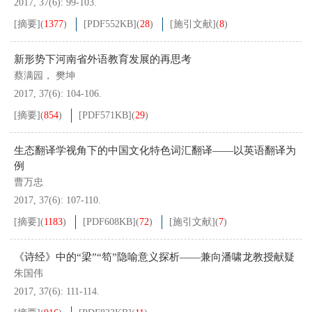
2017, 37(6): 99-103.
[摘要]
(
1377
)
[PDF
552KB
]
(
28
)
[施引文献]
(
8
)
新形势下河南省外语教育发展的再思考
蔡满园， 樊坤
2017, 37(6): 104-106.
[摘要]
(
854
)
[PDF
571KB
]
(
29
)
生态翻译学视角下的中国文化特色词汇翻译——以英语翻译为
例
曹万忠
2017, 37(6): 107-110.
[摘要]
(
1183
)
[PDF
608KB
]
(
72
)
[施引文献]
(
7
)
《诗经》中的“梁”“笱”隐喻意义探析——兼向潘啸龙教授献疑
朱国伟
2017, 37(6): 111-114.