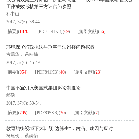
工作成效考核第三方评估为参照
祁中山
2017, 37(6): 38-44.
[摘要]
(
1870
)
[PDF
1141KB
]
(
69
)
[施引文献]
(
36
)
环境保护行政执法与刑事司法衔接问题探微
古瑞华， 吕桂楠
2017, 37(6): 45-49.
[摘要]
(
954
)
[PDF
841KB
]
(
40
)
[施引文献]
(
23
)
中国不宜引入美国式集团诉讼制度论
鄢焱
2017, 37(6): 50-54.
[摘要]
(
795
)
[PDF
805KB
]
(
20
)
[施引文献]
(
7
)
教育均衡视域下大班额“边缘生”：内涵、成因与应对
杨建朝， 蔡婉怡