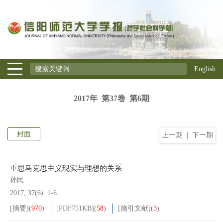
English
2017年 第37卷 第6期
封面
上一期
|
下一期
重思马克思主义现实与理想的关系
孙民
2017, 37(6): 1-6.
[摘要]
(
970
)
[PDF
751KB
]
(
58
)
[施引文献]
(
3
)