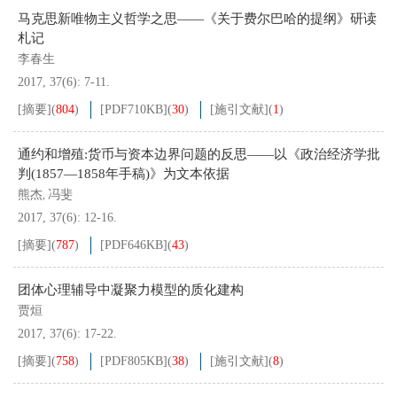
马克思新唯物主义哲学之思——《关于费尔巴哈的提纲》研读
札记
李春生
2017, 37(6): 7-11.
[摘要]
(
804
)
[PDF
710KB
]
(
30
)
[施引文献]
(
1
)
通约和增殖:货币与资本边界问题的反思——以《政治经济学批
判(1857—1858年手稿)》为文本依据
熊杰
冯斐
,
2017, 37(6): 12-16.
[摘要]
(
787
)
[PDF
646KB
]
(
43
)
团体心理辅导中凝聚力模型的质化建构
贾烜
2017, 37(6): 17-22.
[摘要]
(
758
)
[PDF
805KB
]
(
38
)
[施引文献]
(
8
)