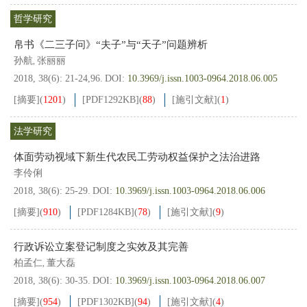
哲学研究
帛书《二三子问》“夫子”与“天子”问题辨析
孙航
张丽丽
,
2018, 38(6): 21-24,96.
DOI:
10.3969/j.issn.1003-0964.2018.06.005
[摘要]
(
1201
)
[PDF
1292KB
]
(
88
)
[施引文献]
(
1
)
法学研究
体面劳动视域下新生代农民工劳动权益保护之法治进路
李伶俐
2018, 38(6): 25-29.
DOI:
10.3969/j.issn.1003-0964.2018.06.006
[摘要]
(
910
)
[PDF
1284KB
]
(
78
)
[施引文献]
(
9
)
行政诉讼立案登记制度之实效及其完善
柏孟仁
董大磊
,
2018, 38(6): 30-35.
DOI:
10.3969/j.issn.1003-0964.2018.06.007
[摘要]
(
954
)
[PDF
1302KB
]
(
94
)
[施引文献]
(
4
)