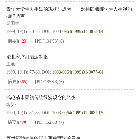
青年大学生人生观的现状与思考——对信阳师院学生人生观的
抽样调查
胡国荣
1999, 19(1): 73-76.
DOI:
1003-0964(1999)01-0073-04
[摘要]
(
423
)
[PDF
134KB
]
(
6
)
论北宋汴河漕运制度
王艳
1999, 19(1): 77-80.
DOI:
1003-0964(1999)01-0077-04
[摘要]
(
565
)
[PDF
185KB
]
(
6
)
浅论清末民初传统经济观念的转变
魏新生
1999, 19(1): 81-85.
DOI:
1003-0964(1999)01-0081-05
[摘要]
(
470
)
[PDF
162KB
]
(
7
)
五卅运动与党的民主革命理论的发展