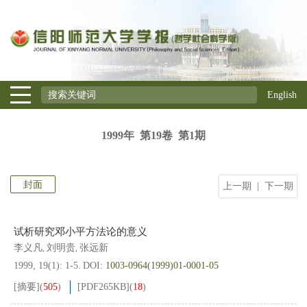
English
1999年 第19卷 第1期
封面
上一期
|
下一期
试析研究邓小平方法论的意义
李义凡
刘明贵
张远新
,
,
1999, 19(1): 1-5.
DOI:
1003-0964(1999)01-0001-05
[摘要]
(
505
)
[PDF
265KB
]
(
18
)