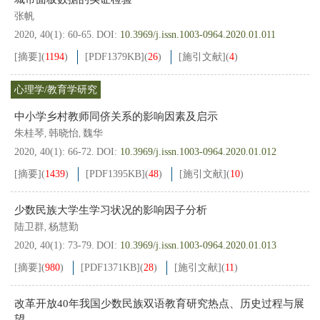
张帆
2020, 40(1): 60-65.
DOI:
10.3969/j.issn.1003-0964.2020.01.011
[摘要]
(
1194
)
[PDF
1379KB
]
(
26
)
[施引文献]
(
4
)
心理学/教育学研究
中小学乡村教师同侪关系的影响因素及启示
朱桂琴
韩晓怡
魏华
,
,
2020, 40(1): 66-72.
DOI:
10.3969/j.issn.1003-0964.2020.01.012
[摘要]
(
1439
)
[PDF
1395KB
]
(
48
)
[施引文献]
(
10
)
少数民族大学生学习状况的影响因子分析
陆卫群
杨慧勤
,
2020, 40(1): 73-79.
DOI:
10.3969/j.issn.1003-0964.2020.01.013
[摘要]
(
980
)
[PDF
1371KB
]
(
28
)
[施引文献]
(
11
)
改革开放40年我国少数民族双语教育研究热点、历史过程与展
望