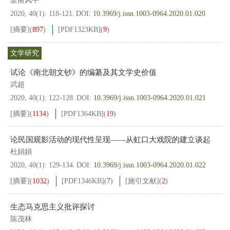
皇甫风平
2020, 40(1): 118-121.
DOI:
10.3969/j.issn.1003-0964.2020.01.020
[摘要]
(
897
)
[PDF
1323KB
]
(
9
)
文学研究
试论《南北朝文钞》的编纂及其文学史价值
武超
2020, 40(1): 122-128.
DOI:
10.3969/j.issn.1003-0964.2020.01.021
[摘要]
(
1134
)
[PDF
1364KB
]
(
19
)
论民国观影活动的现代性呈现——从虹口大戏院的建立谈起
杜娟娟
2020, 40(1): 129-134.
DOI:
10.3969/j.issn.1003-0964.2020.01.022
[摘要]
(
1032
)
[PDF
1346KB
]
(
7
)
[施引文献]
(
2
)
生态马克思主义批评探讨
陈茂林