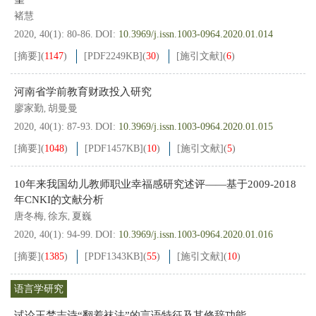
褚慧
2020, 40(1): 80-86.
DOI:
10.3969/j.issn.1003-0964.2020.01.014
[摘要]
(
1147
)
[PDF
2249KB
]
(
30
)
[施引文献]
(
6
)
河南省学前教育财政投入研究
廖家勤
胡曼曼
,
2020, 40(1): 87-93.
DOI:
10.3969/j.issn.1003-0964.2020.01.015
[摘要]
(
1048
)
[PDF
1457KB
]
(
10
)
[施引文献]
(
5
)
10年来我国幼儿教师职业幸福感研究述评——基于2009-2018
年CNKI的文献分析
唐冬梅
徐东
夏巍
,
,
2020, 40(1): 94-99.
DOI:
10.3969/j.issn.1003-0964.2020.01.016
[摘要]
(
1385
)
[PDF
1343KB
]
(
55
)
[施引文献]
(
10
)
语言学研究
试论王梵志诗“翻着袜法”的言语特征及其修辞功能