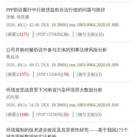
PPP协议履行中行政优益权合法行使的问题与路径
张敏
张世嫚
,
2020, 40(1): 42-48.
DOI:
10.3969/j.issn.1003-0964.2020.01.008
[摘要]
(
1175
)
[PDF
1370KB
]
(
36
)
[施引文献]
(
15
)
公司并购对赌协议中参与主体的刑事法律风险分析
蔺辰泽
2020, 40(1): 49-53.
DOI:
10.3969/j.issn.1003-0964.2020.01.009
[摘要]
(
1372
)
[PDF
1326KB
]
(
59
)
[施引文献]
(
2
)
环境攻坚战背景下河南省污染环境罪大数据分析
武向朋
2020, 40(1): 54-59.
DOI:
10.3969/j.issn.1003-0964.2020.01.010
[摘要]
(
1180
)
[PDF
1335KB
]
(
33
)
[施引文献]
(
5
)
环境规制的技术进步效应及其异质性研究——基于我国271个
城市面板数据的实证检验