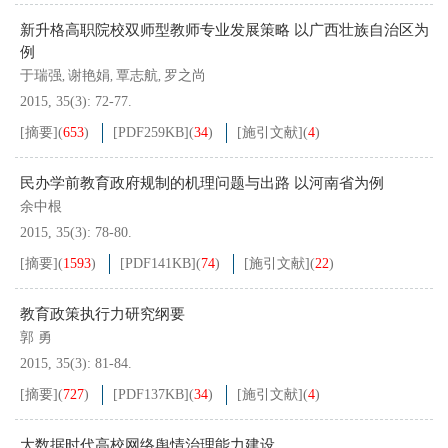
新升格高职院校双师型教师专业发展策略 以广西壮族自治区为
例
于瑞强
谢艳娟
覃志航
罗之尚
,
,
,
2015, 35(3): 72-77.
[摘要]
(
653
)
[PDF
259KB
]
(
34
)
[施引文献]
(
4
)
民办学前教育政府规制的机理问题与出路 以河南省为例
余中根
2015, 35(3): 78-80.
[摘要]
(
1593
)
[PDF
141KB
]
(
74
)
[施引文献]
(
22
)
教育政策执行力研究纲要
郭 勇
2015, 35(3): 81-84.
[摘要]
(
727
)
[PDF
137KB
]
(
34
)
[施引文献]
(
4
)
大数据时代高校网络舆情治理能力建设