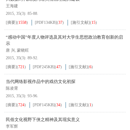
王海建
2015, 35(3): 85-88.
[摘要]
(
1558
)
[PDF
134KB
]
(
37
)
[施引文献]
(
15
)
“感动中国”年度人物评选及其对大学生思想政治教育创新的启
示
唐 兴
蒙晓旺
,
2015, 35(3): 89-92.
[摘要]
(
721
)
[PDF
245KB
]
(
47
)
[施引文献]
(
6
)
当代网络影视作品中的戏仿文化初探
陈凌霄
2015, 35(3): 93-96.
[摘要]
(
724
)
[PDF
145KB
]
(
34
)
[施引文献]
(
1
)
民俗文化视野下侠之精神及其现实意义
李军辉