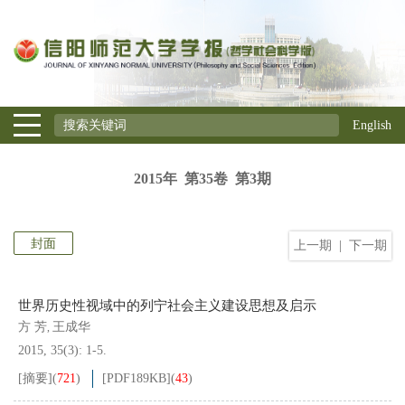
English
2015年 第35卷 第3期
封面
上一期
|
下一期
世界历史性视域中的列宁社会主义建设思想及启示
方 芳
王成华
,
2015, 35(3): 1-5.
[摘要]
(
721
)
[PDF
189KB
]
(
43
)