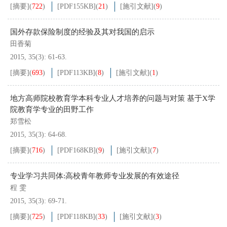
[摘要]
(
722
)
[PDF
155KB
]
(
21
)
[施引文献]
(
9
)
国外存款保险制度的经验及其对我国的启示
田香菊
2015, 35(3): 61-63.
[摘要]
(
693
)
[PDF
113KB
]
(
8
)
[施引文献]
(
1
)
地方高师院校教育学本科专业人才培养的问题与对策 基于X学
院教育学专业的田野工作
郑雪松
2015, 35(3): 64-68.
[摘要]
(
716
)
[PDF
168KB
]
(
9
)
[施引文献]
(
7
)
专业学习共同体:高校青年教师专业发展的有效途径
程 雯
2015, 35(3): 69-71.
[摘要]
(
725
)
[PDF
118KB
]
(
33
)
[施引文献]
(
3
)