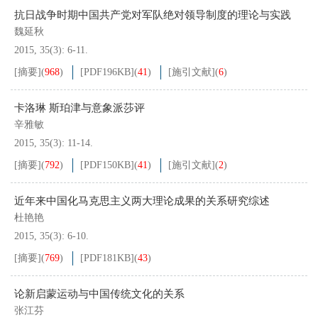
抗日战争时期中国共产党对军队绝对领导制度的理论与实践
魏延秋
2015, 35(3): 6-11.
[摘要]
(
968
)
[PDF
196KB
]
(
41
)
[施引文献]
(
6
)
卡洛琳 斯珀津与意象派莎评
辛雅敏
2015, 35(3): 11-14.
[摘要]
(
792
)
[PDF
150KB
]
(
41
)
[施引文献]
(
2
)
近年来中国化马克思主义两大理论成果的关系研究综述
杜艳艳
2015, 35(3): 6-10.
[摘要]
(
769
)
[PDF
181KB
]
(
43
)
论新启蒙运动与中国传统文化的关系
张江芬