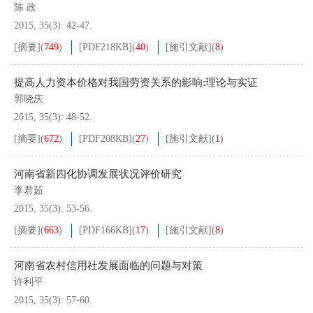
陈 政
2015, 35(3): 42-47.
[摘要]
(
749
)
[PDF
218KB
]
(
40
)
[施引文献]
(
8
)
提高人力资本价格对我国劳资关系的影响:理论与实证
郭晓庆
2015, 35(3): 48-52.
[摘要]
(
672
)
[PDF
208KB
]
(
27
)
[施引文献]
(
1
)
河南省新四化协调发展状况评价研究
李君茹
2015, 35(3): 53-56.
[摘要]
(
663
)
[PDF
166KB
]
(
17
)
[施引文献]
(
8
)
河南省农村信用社发展面临的问题与对策
许利平
2015, 35(3): 57-60.