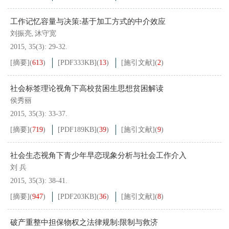
工作记忆容量与决策:基于加工方式的中介效应
刘振亮
沐守宽
,
2015, 35(3): 29-32.
[摘要]
(
613
)
[PDF
333KB
]
(
13
)
[施引文献]
(
2
)
社会标签理论视角下高校贫困生思想贫困解读
侯秀丽
2015, 35(3): 33-37.
[摘要]
(
719
)
[PDF
189KB
]
(
39
)
[施引文献]
(
9
)
社会生态视角下青少年早恋现象分析与社会工作介入
刘 兵
2015, 35(3): 38-41.
[摘要]
(
947
)
[PDF
203KB
]
(
36
)
[施引文献]
(
8
)
破产重整中担保物权之法律规制:限制与救济