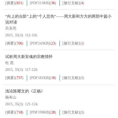
[摘要]
(
821
)
[PDF
213KB
]
(
36
)
[施引文献]
(
4
)
“向上的台阶”上的“个人悲伤”——周大新和方方的两部中篇小
说对读
吕东亮
2015, 35(3): 112-116.
[摘要]
(
706
)
[PDF
243KB
]
(
23
)
[施引文献]
(
1
)
试析周大新安魂的宗教情怀
杜 昆
2015, 35(3): 117-120.
[摘要]
(
737
)
[PDF
181KB
]
(
18
)
[施引文献]
(
1
)
浅论陈耀文的《正杨》
杨有山
2015, 35(3): 121-124.
[摘要]
(
718
)
[PDF
199KB
]
(
28
)
[施引文献]
(
1
)