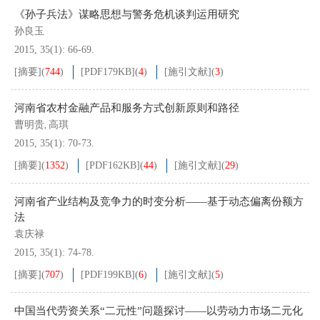
《孙子兵法》谋略思想与警务危机谈判运用研究
孙良玉
2015, 35(1): 66-69.
[摘要]
(
744
)
[PDF
179KB
]
(
4
)
[施引文献]
(
3
)
河南省农村金融产品和服务方式创新原则和路径
曹明贵
高琪
,
2015, 35(1): 70-73.
[摘要]
(
1352
)
[PDF
162KB
]
(
44
)
[施引文献]
(
29
)
河南省产业结构及竞争力的时变分析——基于动态偏离份额方
法
袁庆禄
2015, 35(1): 74-78.
[摘要]
(
707
)
[PDF
199KB
]
(
6
)
[施引文献]
(
5
)
中国当代劳资关系“二元性”问题探讨——以劳动力市场二元化