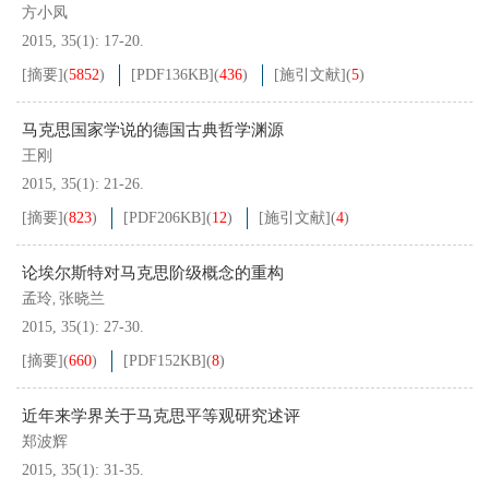
方小凤
2015, 35(1): 17-20.
[摘要]
(
5852
)
[PDF
136KB
]
(
436
)
[施引文献]
(
5
)
马克思国家学说的德国古典哲学渊源
王刚
2015, 35(1): 21-26.
[摘要]
(
823
)
[PDF
206KB
]
(
12
)
[施引文献]
(
4
)
论埃尔斯特对马克思阶级概念的重构
孟玲
张晓兰
,
2015, 35(1): 27-30.
[摘要]
(
660
)
[PDF
152KB
]
(
8
)
近年来学界关于马克思平等观研究述评
郑波辉
2015, 35(1): 31-35.