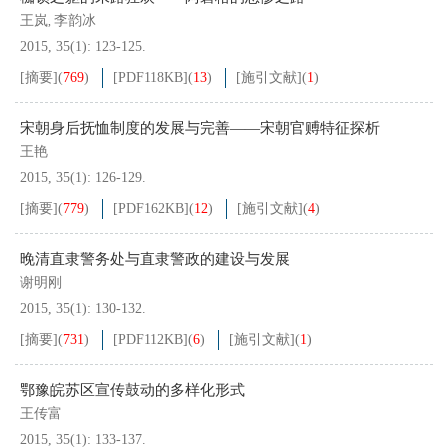
王岚
李韵冰
,
2015, 35(1): 123-125.
[摘要]
(
769
)
[PDF
118KB
]
(
13
)
[施引文献]
(
1
)
宋朝身后抚恤制度的发展与完善——宋朝官赙特征探析
王艳
2015, 35(1): 126-129.
[摘要]
(
779
)
[PDF
162KB
]
(
12
)
[施引文献]
(
4
)
晚清直隶警务处与直隶警政的建设与发展
谢明刚
2015, 35(1): 130-132.
[摘要]
(
731
)
[PDF
112KB
]
(
6
)
[施引文献]
(
1
)
鄂豫皖苏区宣传鼓动的多样化形式
王传富
2015, 35(1): 133-137.