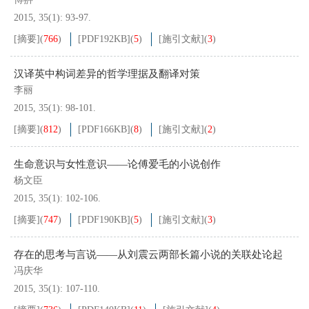
2015, 35(1): 93-97.
[摘要]
(
766
)
[PDF
192KB
]
(
5
)
[施引文献]
(
3
)
汉译英中构词差异的哲学理据及翻译对策
李丽
2015, 35(1): 98-101.
[摘要]
(
812
)
[PDF
166KB
]
(
8
)
[施引文献]
(
2
)
生命意识与女性意识——论傅爱毛的小说创作
杨文臣
2015, 35(1): 102-106.
[摘要]
(
747
)
[PDF
190KB
]
(
5
)
[施引文献]
(
3
)
存在的思考与言说——从刘震云两部长篇小说的关联处论起
冯庆华
2015, 35(1): 107-110.