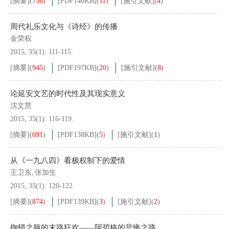
[摘要]
(
736
)
[PDF
140KB
]
(
11
)
[施引文献]
(
4
)
周代礼乐文化与《诗经》的传播
金荣权
2015, 35(1): 111-115.
[摘要]
(
945
)
[PDF
197KB
]
(
20
)
[施引文献]
(
8
)
论延安文艺的时代性及其现实意义
沈文慧
2015, 35(1): 116-119.
[摘要]
(
691
)
[PDF
138KB
]
(
5
)
[施引文献]
(
1
)
从《一九八四》看极权制下的爱情
王卫东
张加生
,
2015, 35(1): 120-122.
[摘要]
(
874
)
[PDF
139KB
]
(
3
)
[施引文献]
(
2
)
枷锁之躯的末路狂欢——阿碧格的悲惨之路