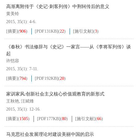
高渐离附传于《史记·刺客列传》中荆轲传后的意义
黄美铃
2015, 35(1): 4-6.
[摘要]
(
906
)
[PDF
131KB
]
(
22
)
[施引文献]
(
3
)
《春秋》书法修辞与《史记》一家言——从《李将军列传》谈
起
许恺容
2015, 35(1): 7-11.
[摘要]
(
794
)
[PDF
192KB
]
(
20
)
家训家风:创新社会主义核心价值观教育的新形式
王秋艳
汪斌锋
,
2015, 35(1): 12-16.
[摘要]
(
1505
)
[PDF
177KB
]
(
80
)
[施引文献]
(
66
)
马克思社会发展理论对建设美丽中国的启示