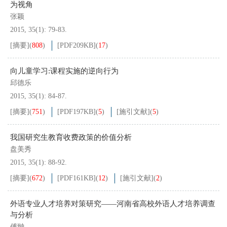
为视角
张颖
2015, 35(1): 79-83.
[摘要]
(
808
)
[PDF
209KB
]
(
17
)
向儿童学习:课程实施的逆向行为
邱德乐
2015, 35(1): 84-87.
[摘要]
(
751
)
[PDF
197KB
]
(
5
)
[施引文献]
(
5
)
我国研究生教育收费政策的价值分析
盘美秀
2015, 35(1): 88-92.
[摘要]
(
672
)
[PDF
161KB
]
(
12
)
[施引文献]
(
2
)
外语专业人才培养对策研究——河南省高校外语人才培养调查
与分析
傅翀