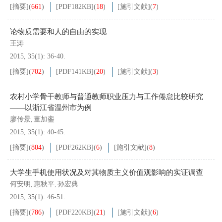
[摘要]
(
661
)
[PDF
182KB
]
(
18
)
[施引文献]
(
7
)
论物质需要和人的自由的实现
王涛
2015, 35(1): 36-40.
[摘要]
(
702
)
[PDF
141KB
]
(
20
)
[施引文献]
(
3
)
农村小学骨干教师与普通教师职业压力与工作倦怠比较研究
——以浙江省温州市为例
廖传景
董加銮
,
2015, 35(1): 40-45.
[摘要]
(
804
)
[PDF
262KB
]
(
6
)
[施引文献]
(
8
)
大学生手机使用状况及对其物质主义价值观影响的实证调查
何安明
惠秋平
孙宏典
,
,
2015, 35(1): 46-51.
[摘要]
(
786
)
[PDF
220KB
]
(
21
)
[施引文献]
(
6
)