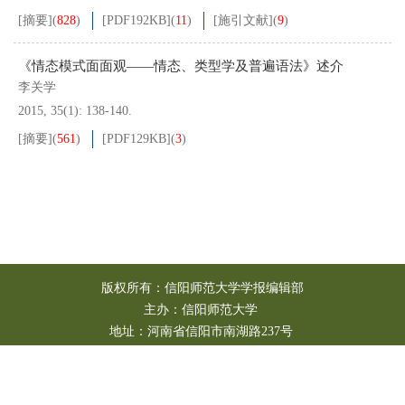
[摘要]
(
828
)
[PDF
192KB
]
(
11
)
[施引文献]
(
9
)
《情态模式面面观——情态、类型学及普遍语法》述介
李关学
2015, 35(1): 138-140.
[摘要]
(
561
)
[PDF
129KB
]
(
3
)
版权所有：信阳师范大学学报编辑部
主办：信阳师范大学
地址：河南省信阳市南湖路237号
邮政编码：464000
本系统由
北京仁和汇智信息技术有限公司
开发