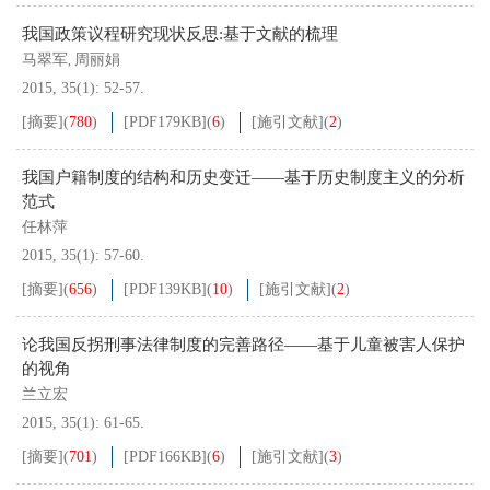
我国政策议程研究现状反思:基于文献的梳理
马翠军
周丽娟
,
2015, 35(1): 52-57.
[摘要]
(
780
)
[PDF
179KB
]
(
6
)
[施引文献]
(
2
)
我国户籍制度的结构和历史变迁——基于历史制度主义的分析
范式
任林萍
2015, 35(1): 57-60.
[摘要]
(
656
)
[PDF
139KB
]
(
10
)
[施引文献]
(
2
)
论我国反拐刑事法律制度的完善路径——基于儿童被害人保护
的视角
兰立宏
2015, 35(1): 61-65.
[摘要]
(
701
)
[PDF
166KB
]
(
6
)
[施引文献]
(
3
)