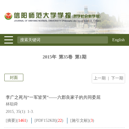
English
2015年 第35卷 第1期
封面
上一期
|
下一期
李广之死与“一军皆哭”——六郡良家子的共同委屈
林聪舜
2015, 35(1): 1-3.
[摘要]
(
1461
)
[PDF
152KB
]
(
22
)
[施引文献]
(
3
)