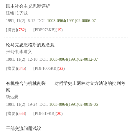
民主社会主义思潮评析
陈铭书,齐诚
1991, 11(2): 6-12.
DOI:
1003-0964(1991)02-0006-07
[摘要]
(
782
)
[PDF
973KB
]
(
19
)
论马克思恩格斯的观念观
张剑伟,李道义
1991, 11(2): 12-18.
DOI:
1003-0964(1991)02-0012-07
[摘要]
(
845
)
[PDF
1006KB
]
(
22
)
有机整合与机械割裂——对哲学史上两种对立方法论的批判考
察
钱远晏
1991, 11(2): 19-24.
DOI:
1003-0964(1991)02-0019-06
[摘要]
(
533
)
[PDF
819KB
]
(
20
)
干部交流问题浅议