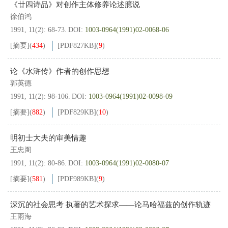
《廿四诗品》对创作主体修养论述臆说
徐伯鸿
1991, 11(2): 68-73.
DOI:
1003-0964(1991)02-0068-06
[摘要]
(
434
)
[PDF
827KB
]
(
9
)
论《水浒传》作者的创作思想
郭英德
1991, 11(2): 98-106.
DOI:
1003-0964(1991)02-0098-09
[摘要]
(
882
)
[PDF
829KB
]
(
10
)
明初士大夫的审美情趣
王忠阁
1991, 11(2): 80-86.
DOI:
1003-0964(1991)02-0080-07
[摘要]
(
581
)
[PDF
989KB
]
(
9
)
深沉的社会思考 执著的艺术探求——论马哈福兹的创作轨迹
王雨海