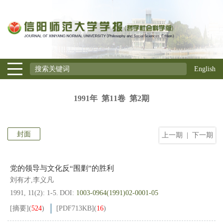
English
1991年 第11卷 第2期
封面
上一期
|
下一期
党的领导与文化反“围剿”的胜利
刘有才,李义凡
1991, 11(2): 1-5.
DOI:
1003-0964(1991)02-0001-05
[摘要]
(
524
)
[PDF
713KB
]
(
16
)