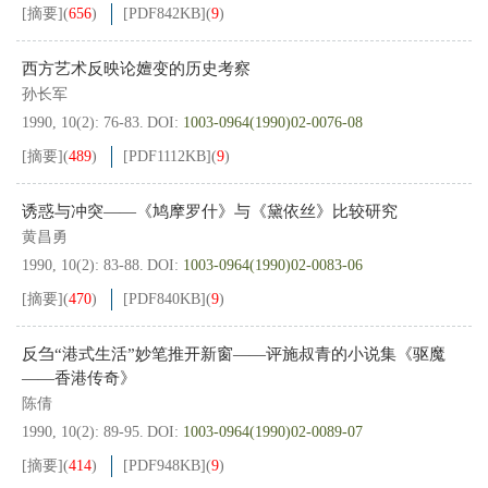
[摘要]
(
656
)
[PDF
842KB
]
(
9
)
西方艺术反映论嬗变的历史考察
孙长军
1990, 10(2): 76-83.
DOI:
1003-0964(1990)02-0076-08
[摘要]
(
489
)
[PDF
1112KB
]
(
9
)
诱惑与冲突——《鸠摩罗什》与《黛依丝》比较研究
黄昌勇
1990, 10(2): 83-88.
DOI:
1003-0964(1990)02-0083-06
[摘要]
(
470
)
[PDF
840KB
]
(
9
)
反刍“港式生活”妙笔推开新窗——评施叔青的小说集《驱魔
——香港传奇》
陈倩
1990, 10(2): 89-95.
DOI:
1003-0964(1990)02-0089-07
[摘要]
(
414
)
[PDF
948KB
]
(
9
)