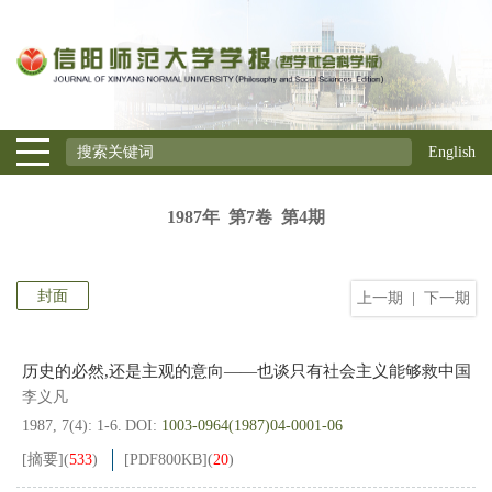
English
1987年 第7卷 第4期
封面
上一期
|
下一期
历史的必然,还是主观的意向——也谈只有社会主义能够救中国
李义凡
1987, 7(4): 1-6.
DOI:
1003-0964(1987)04-0001-06
[摘要]
(
533
)
[PDF
800KB
]
(
20
)