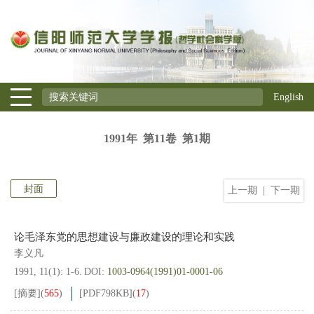
English
1991年 第11卷 第1期
封面
上一期
|
下一期
论毛泽东党的思想建设与廉政建设的理论和实践
李义凡
1991, 11(1): 1-6.
DOI:
1003-0964(1991)01-0001-06
[摘要]
(
565
)
[PDF
798KB
]
(
17
)