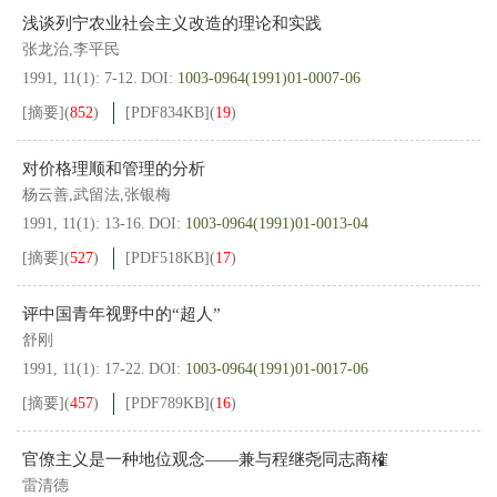
浅谈列宁农业社会主义改造的理论和实践
张龙治,李平民
1991, 11(1): 7-12.
DOI:
1003-0964(1991)01-0007-06
[摘要]
(
852
)
[PDF
834KB
]
(
19
)
对价格理顺和管理的分析
杨云善,武留法,张银梅
1991, 11(1): 13-16.
DOI:
1003-0964(1991)01-0013-04
[摘要]
(
527
)
[PDF
518KB
]
(
17
)
评中国青年视野中的“超人”
舒刚
1991, 11(1): 17-22.
DOI:
1003-0964(1991)01-0017-06
[摘要]
(
457
)
[PDF
789KB
]
(
16
)
官僚主义是一种地位观念——兼与程继尧同志商榷
雷清德