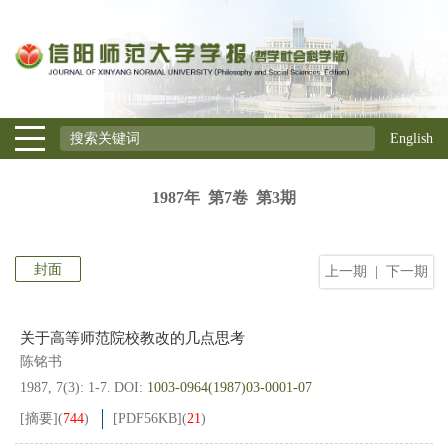
English
1987年 第7卷 第3期
封面
上一期
|
下一期
关于高等师范院校教改的几点思考
陈铭书
1987, 7(3): 1-7.
DOI:
1003-0964(1987)03-0001-07
[摘要]
(
744
)
[PDF
56KB
]
(
21
)