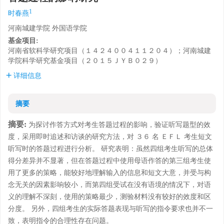
1
时春燕
河南城建学院 外国语学院
基金项目:
河南省软科学研究项目（１４２４００４１１２０４）；河南城建
学院科学研究基金项目（２０１５ＪＹＢ０２９）
详细信息
摘要
摘要:
为探讨作答方式对考生答题过程的影响，验证听写题型的效
度，采用即时追述和访谈的研究方法，对 ３６ 名 ＥＦＬ 考生短文
听写时的答题过程进行分析。 研究表明：虽然四组考生听写的总体
得分差异并不显著，但在答题过程中使用母语作答的第三组考生使
用了更多的策略，能较好地理解输入的信息和短文大意，并受与构
念无关的因素影响较小，而第四组受试在没有语境的情况下，对语
义的理解不深刻，使用的策略最少，测验材料没有较好的效度和区
分度。 另外，四组考生的实际答题表现与听写的指令要求也并不一
致，表明指令的合理性存在问题。