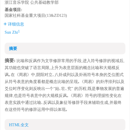
浙江音乐学院 公共基础教学部
基金项目:
国家社科基金重大项目(13&ZD123)
详细信息
1
Sun Zhi
摘要
摘要:
比喻和反讽作为文学修辞常用的手段,进入符号修辞的视域后,
其功能也突破了语言局限,上升为表意层面的概念比喻和大规模反
讽｡在《周易》中,阴阳对立､八卦成列以及卦画符号本身的爻位图式
从符号表意的角度看都是概念比喻的呈现｡《周易》的卦序排列以及
爻位时序变化则反映出一个“始､壮､究” 的历程,既是事物发展的普遍
规律,也是符号表意中的大规模反讽｡《周易》符号的理据性变化在
表意实践中通过比喻､反讽以及象征等修辞手段来辅助生成,并最终
在这些符号的修辞运用中得以体现｡
HTML全文