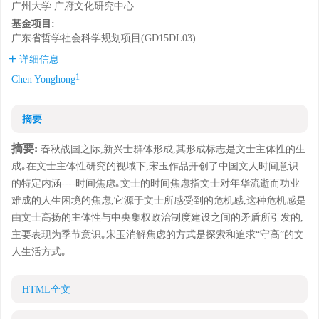
广州大学 广府文化研究中心
基金项目:
广东省哲学社会科学规划项目(GD15DL03)
详细信息
1
Chen Yonghong
摘要
摘要:
春秋战国之际,新兴士群体形成,其形成标志是文士主体性的生
成｡在文士主体性研究的视域下,宋玉作品开创了中国文人时间意识
的特定内涵----时间焦虑｡文士的时间焦虑指文士对年华流逝而功业
难成的人生困境的焦虑,它源于文士所感受到的危机感,这种危机感是
由文士高扬的主体性与中央集权政治制度建设之间的矛盾所引发的,
主要表现为季节意识｡宋玉消解焦虑的方式是探索和追求“守高”的文
人生活方式｡
HTML全文