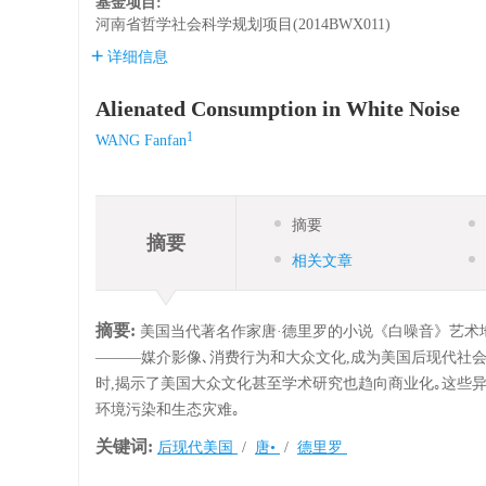
基金项目:
河南省哲学社会科学规划项目(2014BWX011)
详细信息
Alienated Consumption in White Noise
1
WANG Fanfan
摘要
摘要
相关文章
摘要:
美国当代著名作家唐·德里罗的小说《白噪音》艺术
———媒介影像､消费行为和大众文化,成为美国后现代社
时,揭示了美国大众文化甚至学术研究也趋向商业化｡这些异
环境污染和生态灾难｡
关键词:
后现代美国
/
唐•
/
德里罗