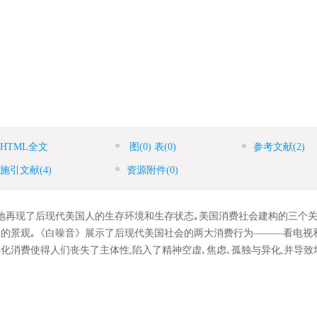
HTML全文
图
(0)
表
(0)
参考文献
(2)
施引文献
(4)
资源附件
(0)
地再现了后现代美国人的生存环境和生存状态｡美国消费社会建构的三个
会的景观｡《白噪音》展示了后现代美国社会的两大消费行为———看电视
化消费使得人们丧失了主体性,陷入了精神空虚､焦虑､孤独与异化,并导致