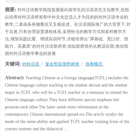
摘要:
对外汉语教学既指直接面向留学生的汉语语言文化教学,也指
以培养对外汉语师资和中外文化交流人才为目的的对外汉语专业的
教学,二者虽各有侧重但又互相促进。在汉语国际推广的大背景下,对
于后者,只有合理设置课程体系,采用恰当的教学方式和多样教学方
法,增加实践比重、增强实训环节,才能培养出"厚基础、宽口径、强
能力、高素质"的对外汉语新师资,缩短新师资的从教适应期,推动我
国对外汉语教学事业的发展
关键词:
对外汉语
/
复合型应用型师资
/
培养模式
Abstract:
Teaching Chinese as a foreign language(TCFL) includes the
Chinese language culture teaching to the student abroad and the student
major in TCFL who will be a TCFL teacher or a emissary to extend the
Chinese language culture.They have different special emphasis but
promote each other.The latter needs more reformation in the
contemporary Chinese international spread era.The article syudys the
mode of the omni-ability and applied TCFL teacher training from of the
courses systems and the didactical ...