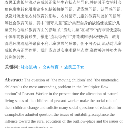
农民工家长的流动造成其正常的生存状态的异化,并使其子女的社会
角色发生转化引发诸多包括被接纳问题、适应性问题、认同感问题,
以及对流出地农村教育的影响、农村留守儿童的教育与监护问题等
等社会教育问题。其中"留守儿童"监护类型自身的缺陷使被监护儿
童受到心理和教育方面的影响,而"流动儿童"在城市中的徘徊使流动
个体学前教育缺失、罹患"流动综合症"并造成辍学比例升高、教育
管理环境混乱等诸多不利儿童发展的后果。但不可否认,流动对儿童
成长也有正面作用。我们应该以实事求是的态度,高度关注并努力兴
其利除其弊。
关键词:
社会流动
/
义务教育
/
农民工子女
Abstract:
The question of "the moving children"and "the unattended
children"is the most outstanding problem in the "multiplex flow
motion"of Peasant-Worker in the present time.the alienation of natural
living states of the children of peasant-worker make the social role of
their children change and solicite many social questions of education.for
example,the admited question,the issues of suitability,acceptance,the
inflence toward the rural education of the outflow-place and the issues of