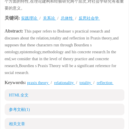
个方面的特性,在理论建构和经验研究两个层次,对社会学研究有着重
要的意义。
关键词:
实践理论
/
关系论
/
总体性
/
反思社会学
Abstract:
This paper refers to Bodouer s practical research and
discusses about the relation,totality and reflection in Praxis theory,and
supposes that these characters run through Bourdieu s
ontology,epistemology,methodology and his concrete research.In the
end,we consider that in the level of theory practice and concrete
research,Bourdieu s Praxis Theory will be a significant reference for
social research.
Keywords:
praxis theory
/
relationality
/
totality
/
reflection
HTML全文
参考文献
(1)
相关文章