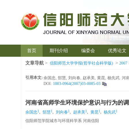
首页
期刊介绍
编委会
优秀论文
文章导航
>
>
信阳师范大学学报(哲学社会科学版)
2007
引用本文:
余国忠, 郜慧, 刘向春, 赵承美, 黄昆, 杨先武. 河
DOI:
1003-0964(2007)03-0085-03
河南省高师学生环境保护意识与行为的调
1
1
1
1
1
1
,
,
,
,
,
余国忠
郜慧
刘向春
赵承美
黄昆
杨先武
信阳师范学院城市与环境科学系 河南信阳