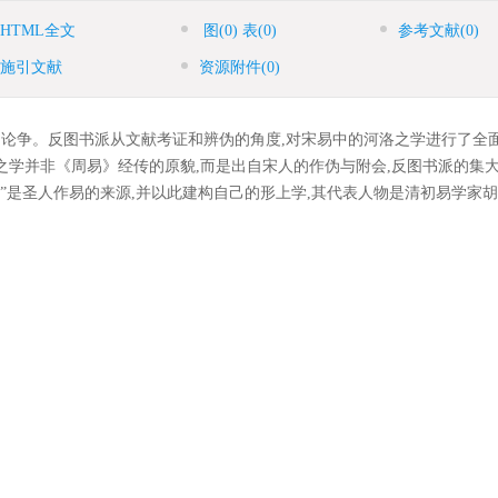
HTML全文
图
(0)
表
(0)
参考文献
(0)
施引文献
资源附件
(0)
的论争。反图书派从文献考证和辨伪的角度,对宋易中的河洛之学进行了全面
之学并非《周易》经传的原貌,而是出自宋人的作伪与附会,反图书派的集
”是圣人作易的来源,并以此建构自己的形上学,其代表人物是清初易学家