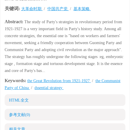
关键词:
大革命时期
/
中国共产党
/
基本策略
Abstract:
The study of Party's strategies in revolutionary period from
1921-1927 is a very important field in Party's history study. Among all
concrete strategies, the essential one is "based on workers and farmers'
movement, seeking a friendly cooperation between Guoming Party and
Communist Party and adopting civil revolution as the major approach".
The strategy has roughly undergone the following stages :eg, embryonic
stage , formation stage and tortuous development stage. It is the essence
and core of Party's bas...
Keywords:
the Great Revolution from 1921-1927
/
the Communist
Party of China
/
dssential strategy
HTML全文
参考文献
(0)
相关文章