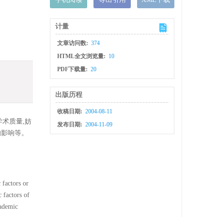
计量
文章访问数:
374
HTML全文浏览量:
10
PDF下载量:
20
出版历程
收稿日期:
2004-08-11
术质量,妨
发布日期:
2004-11-09
的影响等。
 factors or
 factors of
cademic