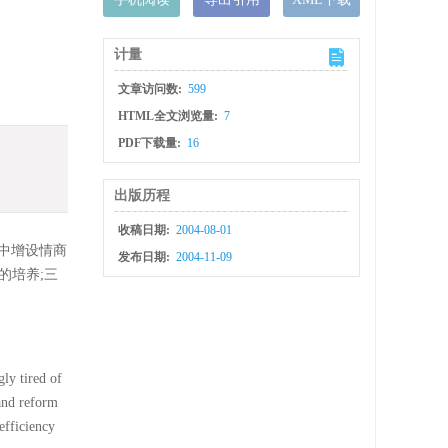
计量
文章访问数:
599
HTML全文浏览量:
7
PDF下载量:
16
出版历程
收稿日期:
2004-08-01
中增设情商
发布日期:
2004-11-09
的培养;三
ly tired of
 and reform
efficiency