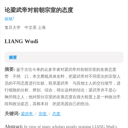
论梁武帝对前朝宗室的态度
1
胡旭
复旦大学 中文系 上海
LIANG Wudi
摘要
摘要:
鉴于古往今来的众多学者对梁武帝对前朝宗室的友善态度
赞 不绝 口，本文爬梳具体史料，把梁武帝对不同层次的宗室人
员的不同态度进行比较，联系梁武帝 与其他士人的交往细节，进
行细致的分析、辨别、综合，得出这样的结论：梁武帝并不是心
胸开阔之人；他对部分宗室的友善态度在很大程度上是一种政治手
段和政治姿态，其根本目 的是巩固自己的统治。
关键词:
梁武帝
/
宗室
/
态度
Abstract:
In view of many scholars greatly praising LIANG Wudi's