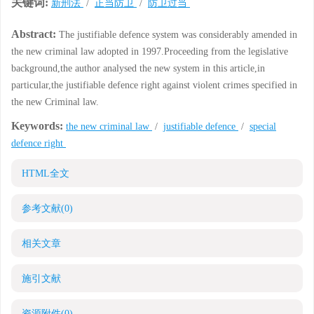
关键词:
新刑法
/
正当防卫
/
防卫过当
Abstract:
The justifiable defence system was considerably amended in
the new criminal law adopted in 1997.Proceeding from the legislative
background,the author analysed the new system in this article,in
particular,the justifiable defence right against violent crimes specified in
the new Criminal law.
Keywords:
the new criminal law
/
justifiable defence
/
special
defence right
HTML全文
参考文献
(0)
相关文章
施引文献
资源附件
(0)