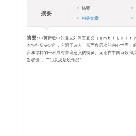
摘要
摘要
相关文章
摘要:
中英诗歌中的复义刘保安复义（ａｍｂｉｇｕｉｔ
本特征所决定的，它源于诗人丰富而多层次的内心世界，
言和结构的一种具有普遍意义的特征。无论在中国诗歌和
旨者也”。￣①意思是说作品?...