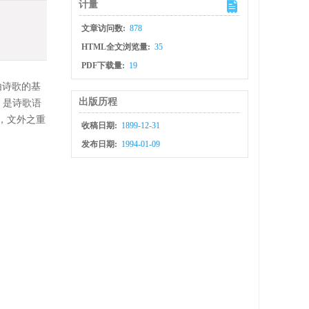
计量
文章访问数:
878
HTML全文浏览量:
35
PDF下载量:
19
由诗歌的基
出版历程
，是诗歌语
，文外之重
收稿日期:
1899-12-31
发布日期:
1994-01-09