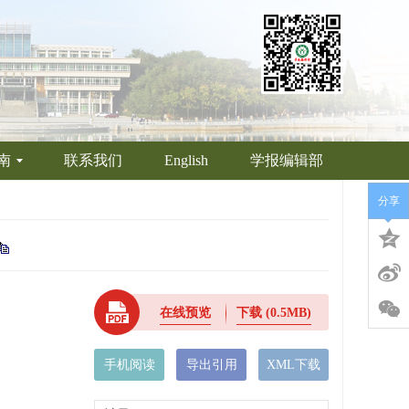
南
联系我们
English
学报编辑部
分享
在线预览
下载
(0.5MB)
手机阅读
导出引用
XML下载