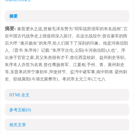
摘要
摘要:
秦晋淝水之战,曾被毛泽东赞为“弱军战胜强军的有名战例”,它
在中国古代战争史上很值得深入探讨。在这次战役中,曾在秦军的阵
后大呼:“秦兵败矣”的朱序,给人们留下了深刻的印象。他是河南信阳
人,《晋书·朱序传》记载:“朱序字次伦,义阳(今河南信阳)人也”。序
出身于官宦之家,其父朱焘很有才干,曾任西蛮校尉、益州刺史等职。
朱序本人亦世为名将,曾任鹰扬将军、江夏相,予州、青、襄州刺史
等,东晋孝武帝宁康初年,拜使持节、监沔中诸军事,南中郎将·梁州刺
史、驻镇襄阳(今湖北襄樊市)。孝武帝太元三年(三七八
HTML全文
参考文献
(0)
相关文章