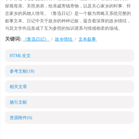
探视母亲、关照弟弟，给亲戚寄钱寄物，以及关心家乡的时事、怀
念家乡的风物人情等。《鲁迅日记》是一个极为简略又系统完整的
叙事文本。日记中关于故乡的种种记叙，蕴含着深厚的故乡情结，
与其文学作品形成了互为参照的知识谱系与情感相牵的场域。
关键词:
《鲁迅日记》
/
故乡情结
/
文本叙事
HTML全文
参考文献
(18)
相关文章
施引文献
资源附件
(0)