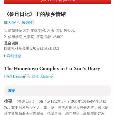
(605 KB)
《鲁迅日记》里的故乡情结
1,2
2
,
韩大强
朱秀锋
1. 信阳师范大学 传媒学院, 河南 信阳 464000;
2. 信阳学院 文学院, 河南 信阳 464000
基金项目:
国家社科基金重点项目(21AZD132)
详细信息
The Hometown Complex in Lu Xun's Diary
1,2
2
,
HAN Daqiang
ZHU Xiufeng
摘要
摘要:
《鲁迅日记》记录了从1912年5月至1936年10月间的生活状
况，其中涉及故乡的人、事、物、景等占据很大部分内容，日记记
录了鲁迅与老乡交游聚餐、信函往来、相互帮衬，看望亲朋好友、