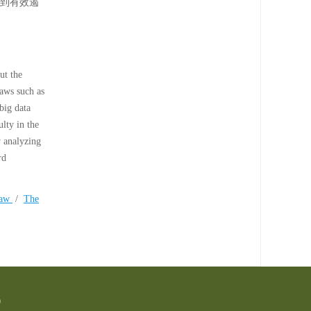
得到有效遏
ut the
laws such as
big data
ulty in the
y analyzing
rd
Law
/
The
0