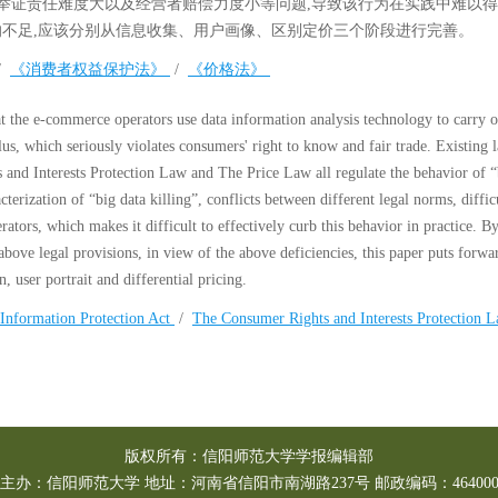
举证责任难度大以及经营者赔偿力度小等问题,导致该行为在实践中难以
的不足,应该分别从信息收集、用户画像、区别定价三个阶段进行完善。
/
《消费者权益保护法》
/
《价格法》
at the e-commerce operators use data information analysis technology to carry o
plus, which seriously violates consumers' right to know and fair trade. Existing 
and Interests Protection Law and The Price Law all regulate the behavior of “
cterization of “big data killing”, conflicts between different legal norms, diffic
tors, which makes it difficult to effectively curb this behavior in practice. B
 above legal provisions, in view of the above deficiencies, this paper puts forwa
, user portrait and differential pricing.
 Information Protection Act
/
The Consumer Rights and Interests Protection 
版权所有：信阳师范大学学报编辑部
主办：信阳师范大学
地址：河南省信阳市南湖路237号
邮政编码：46400