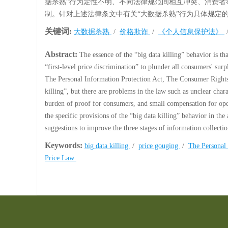
据杀熟”行为定性不明、不同法律规范间相互冲突、消费者
制。针对上述法律条文中有关“大数据杀熟”行为具体规定
关键词:
大数据杀熟
/
价格欺诈
/
《个人信息保护法》
Abstract:
The essence of the “big data killing” behavior is th
“first-level price discrimination” to plunder all consumers' sur
The Personal Information Protection Act, The Consumer Rights 
killing”, but there are problems in the law such as unclear chara
burden of proof for consumers, and small compensation for opera
the specific provisions of the “big data killing” behavior in the
suggestions to improve the three stages of information collection
Keywords:
big data killing
/
price gouging
/
The Personal
Price Law